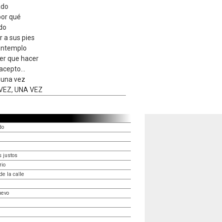
ado
por qué
do
r a sus pies
contemplo
er que hacer
acepto...
 una vez
VEZ, UNA VEZ
do
s justos
rio
de la calle
uevo