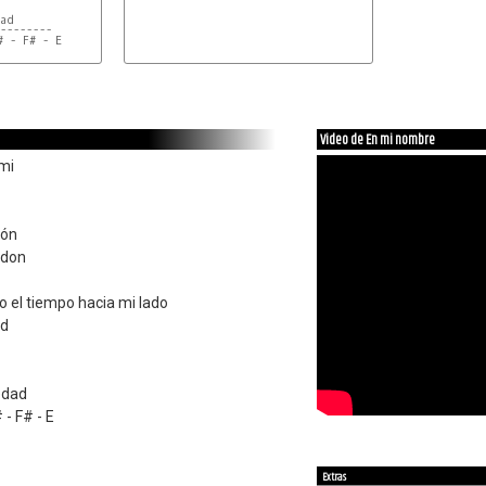
--------
Video de En mi nombre
mi
ión
rdon
 el tiempo hacia mi lado
ud
edad
 - F# - E
Extras