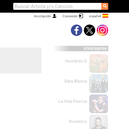
⚲
Inscripción
Conexión
Artistas Sugeridos
Hombres G
Rata Blanca
La Vela Puerca
Vicentico