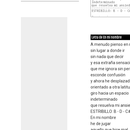
indeterminado

----------------------
Letra de En mi nombre
A menudo pienso en 
sin lugar a donde ir
sin nada que decir
y esa extraña sensac
que me ignora sin pe
esconde confusión
y ahora he desplazado
orientado a otra latit
giro hacia un espacio
indeterminado
que resuelva mi ansi
ESTRIBILLO: B - D - C#
En mi nombre
he de jugar
aquello que hice mal