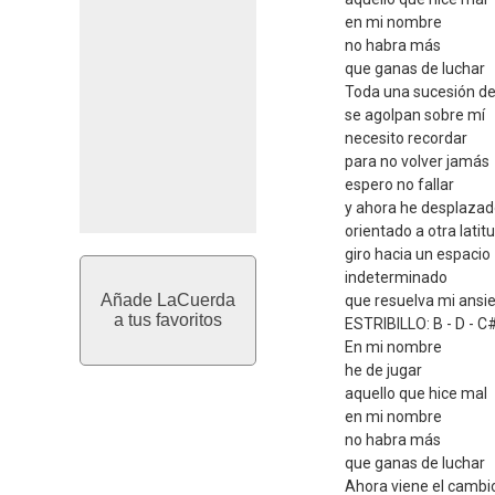
en mi nombre
no habra más
que ganas de luchar
Toda una sucesión de
se agolpan sobre mí
necesito recordar
para no volver jamás
espero no fallar
y ahora he desplazado
orientado a otra latit
giro hacia un espacio
indeterminado
Añade LaCuerda
que resuelva mi ansi
a tus favoritos
ESTRIBILLO: B - D - C#
En mi nombre
he de jugar
aquello que hice mal
en mi nombre
no habra más
que ganas de luchar
Ahora viene el cambio: