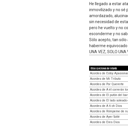
He llegado a estar at
inmovilizado y no sé 
amordazado, alucina
sin necesidad de esta
pero he vuelto y no 
esconderme y no sab
Sólo acepto, tan sólo 
haberme equivocado
UNA VEZ, SOLO UNA 
Otras canciones de interés
Acordes de Estoy Apasiona
Acordes de Mi Tributo
Acordes de Por Quererte
Acordes de A él correrán lo
Acordes de El putón del bar
Acordes de El lado soleado 
Acordes de A tí oh Dios
Acordes de Rómpeme de n
Acordes de Ayer Soñé
Acordes de Eres Dios