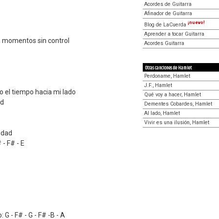
Acordes de Guitarra
Afinador de Guitarra
¡nuevo!
Blog de LaCuerda
Aprender a tocar Guitarra
 momentos sin control
Acordes Guitarra
Otras canciones de Hamlet
Perdoname, Hamlet
J.F., Hamlet
 el tiempo hacia mi lado
Qué voy a hacer, Hamlet
ud
Dementes Cobardes, Hamlet
Al lado, Hamlet
Vivir es una ilusión, Hamlet
edad
 - F# - E
 G - F# - G - F# -B - A