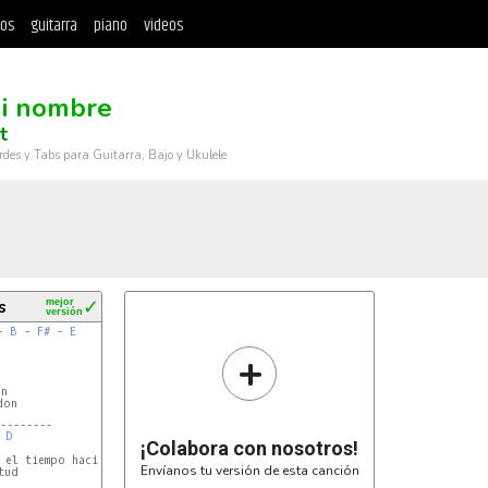
tos
guitarra
piano
videos
i nombre
t
rdes y Tabs para Guitarra, Bajo y Ukulele
s
mejor
✓
versión
- 
B
 - 
F#
 - 
E
+
n

on

--------
 
D
¡Colabora con nosotros!
 el tiempo hacia mi lado

Envíanos tu versión de esta canción
ud
