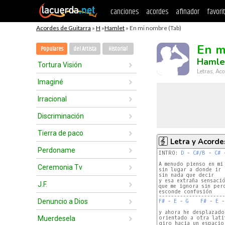
canciones
acordes
afinador
favori
Acordes de Guitarra
»
H
»
Hamlet
» En mi nombre (Tab)
En m
Populares
del Artista
Historial
Hamle
Tortura Visión
Letras, Aco
Imaginé
Irracional
Discriminación
Tierra de paco
Letra y Acorde
Perdoname
INTRO: 
D
 - 
C#/B
 - 
C#
 
A menudo pienso en mi

Ceremonia Tv
sin lugar a donde ir

sin nada que decir

y esa extraña sensació
J.F.
que me ignora sin perd
----------------------
Denuncio a Dios
F#
 - 
E
 - 
G
F#
 - 
E
 -
y ahora he desplazado
Muerdesela
orientado a otra latit
giro hacia un espacio
