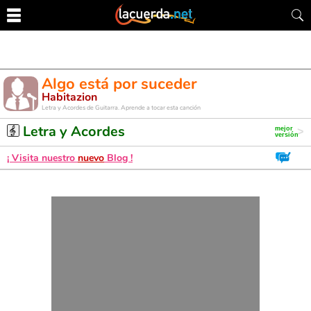
Algo está por suceder
Habitazion
Letra y Acordes de Guitarra. Aprende a tocar esta canción
Letra y Acordes
¡ Visita nuestro
nuevo
Blog !