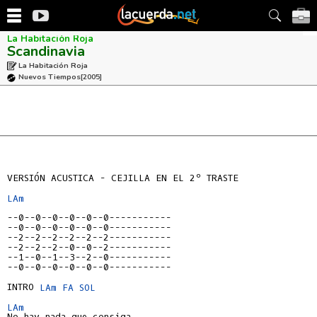
La Habitación Roja
Scandinavia
La Habitación Roja
Nuevos Tiempos
[2005]
VERSIÓN ACUSTICA - CEJILLA EN EL 2º TRASTE

LAm
--0--0--0--0--0--0-----------
--0--0--0--0--0--0-----------
--2--2--2--2--2--2-----------
--2--2--2--0--0--2-----------
--1--0--1--3--2--0-----------
--0--0--0--0--0--0-----------
INTRO 
LAm
FA
SOL
LAm