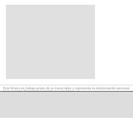
Este fichero es trabajo propio de su transcriptor y representa su interpretación personal
de la canción. El material contenido en esta página es
para exclusivo uso privado, por lo que se prohibe su reproducción o retransmisión, así
como su uso para fines comerciales.
©
LaCuerda
.net
·
·
·
aviso legal
privacidad
contacto