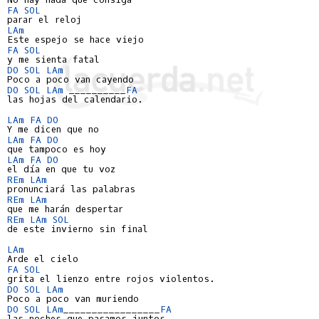
FA
SOL
LAm
FA
SOL
DO
SOL
LAm
DO
SOL
LAm
 __________
FA
las hojas del calendario.

LAm
FA
DO
LAm
FA
DO
LAm
FA
DO
REm
LAm
REm
LAm
REm
LAm
SOL
de este invierno sin final

LAm
FA
SOL
DO
SOL
LAm
DO
SOL
LAm
_________________
FA
las noches que pasamos juntos.
