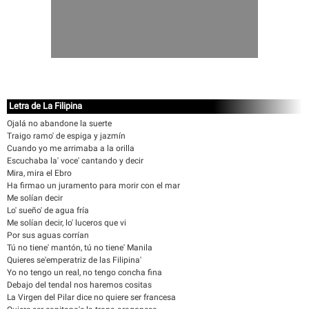
Letra de La Filipina
Ojalá no abandone la suerte
Traigo ramo' de espiga y jazmín
Cuando yo me arrimaba a la orilla
Escuchaba la' voce' cantando y decir
Mira, mira el Ebro
Ha firmao un juramento para morir con el mar
Me solían decir
Lo' sueño' de agua fría
Me solían decir, lo' luceros que vi
Por sus aguas corrían
Tú no tiene' mantón, tú no tiene' Manila
Quieres se'emperatriz de las Filipina'
Yo no tengo un real, no tengo concha fina
Debajo del tendal nos haremos cositas
La Virgen del Pilar dice no quiere ser francesa