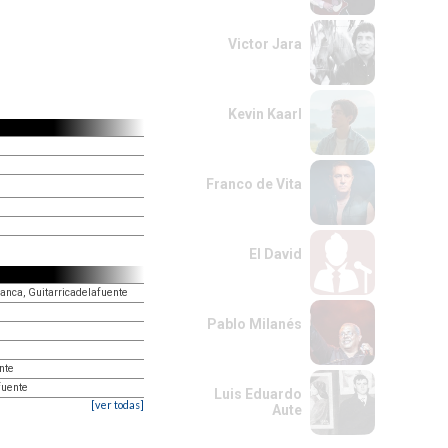
Victor Jara
Kevin Kaarl
Franco de Vita
El David
lanca, Guitarricadelafuente
Pablo Milanés
nte
fuente
Luis Eduardo
[ver todas]
Aute