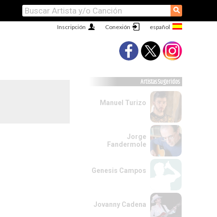
⚲
Inscripción
Conexión
Artistas Sugeridos
Manuel Turizo
Jorge
Fandermole
Genesis Campos
Jovanny Cadena