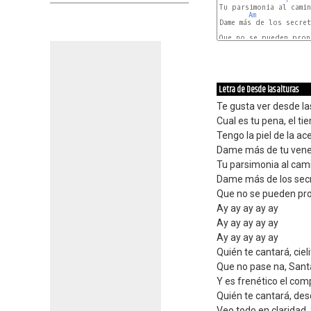
Tu parsimonia al camin
Am
Dame más de los secret
Que no se pueden pronu
Letra de Desde las alturas
Te gusta ver desde la
Cual es tu pena, el ti
Tengo la piel de la ac
Dame más de tu venen
Tu parsimonia al cam
Dame más de los secr
Que no se pueden pr
Ay ay ay ay ay
Ay ay ay ay ay
Ay ay ay ay ay
Quién te cantará, cieli
Que no pase na, Sant
Y es frenético el co
Quién te cantará, des
Veo todo en claridad