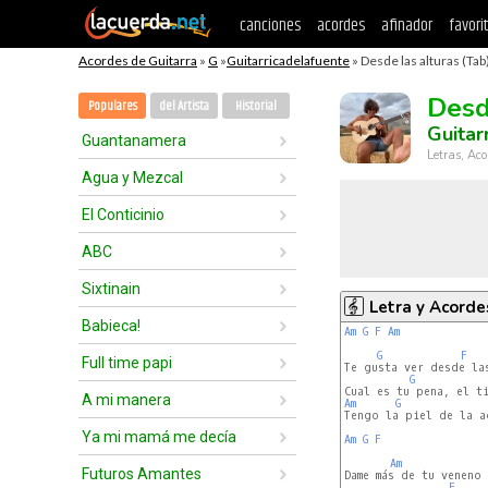
canciones
acordes
afinador
favori
Acordes de Guitarra
»
G
»
Guitarricadelafuente
» Desde las alturas (Tab
Desd
Populares
del Artista
Historial
Guitar
Guantanamera
Letras, Aco
Agua y Mezcal
El Conticinio
ABC
Sixtinain
Letra y Acorde
Babieca!
Am
G
F
Am
G
F
Full time papi
Te gusta ver desde las
G
A mi manera
Am
G
Tengo la piel de la ac
Ya mi mamá me decía
Am
G
F
Am
Futuros Amantes
Dame más de tu veneno 
F