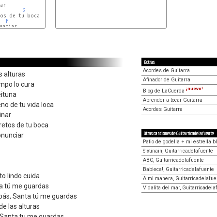
ar

G
os de tu boca

F
nciar

Extras
Acordes de Guitarra
s alturas
Afinador de Guitarra
empo lo cura
¡nuevo!
Blog de LaCuerda
eituna
Aprender a tocar Guitarra
o de tu vida loca
Acordes Guitarra
inar
etos de tu boca
Otras canciones de Guitarricadelafuente
onunciar
Patio de godella + mi estrella b
Sixtinain, Guitarricadelafuente
ABC, Guitarricadelafuente
Babieca!, Guitarricadelafuente
to lindo cuida
A mi manera, Guitarricadelafue
a tú me guardas
Vidalita del mar, Guitarricadela
mpás, Santa tú me guardas
de las alturas
, Santa tu me guardas