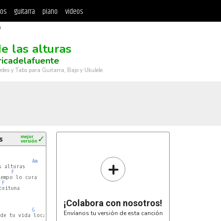
tos
guitarra
piano
videos
)
e las alturas
ricadelafuente
rdes y Tabs para Guitarra, Bajo y Ukulele
s
mejor
✓
versión
+
Am
 alturas

F
F
eituna

¡Colabora con nosotros!
G
Envíanos tu versión de esta canción
de tu vida loca
