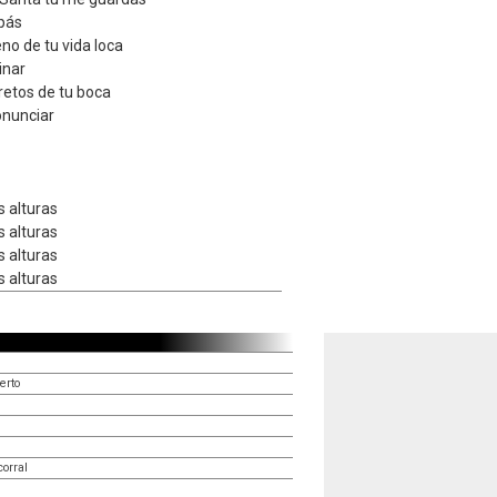
mpás
o de tu vida loca
inar
etos de tu boca
onunciar
s alturas
s alturas
s alturas
s alturas
erto
corral