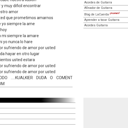
Acordes de Guitarra
r y muy dificil encontrar
Afinador de Guitarra
estro amor
¡nuevo!
Blog de LaCuerda
usted que prometimos amarnos
Aprender a tocar Guitarra
le yo siempre la ame
Acordes Guitarra
 hoy
n mi siempre la amare
i yo nunca lo hare
or sufriendo de amor por usted
da hayar en otro lugar
entos usted estara
or sufriendo de amor por usted
or sufriendo de amor por usted
DO .....KUALKIER DUDA O COMENT
OM