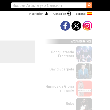
⚲
Inscripción
Conexión
Artistas Sugeridos
Conquistando
Fronteras
David Scarpeta
Himnos de Gloria
y Triunfo
Robe