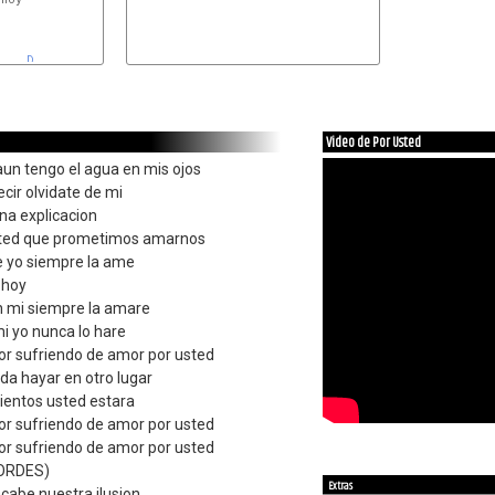
D
Video de Por Usted
aun tengo el agua en mis ojos
cir olvidate de mi
na explicacion
usted que prometimos amarnos
le yo siempre la ame
 hoy
n mi siempre la amare
i yo nunca lo hare
or sufriendo de amor por usted
da hayar en otro lugar
entos usted estara
or sufriendo de amor por usted
or sufriendo de amor por usted
ORDES)
Extras
acabe nuestra ilusion