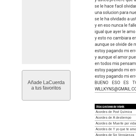
se le hace facil olvida
una solucion para nu
se le ha olvidado a 
y en eso nunca le fal
igual que ayer le amo
y esto no cambiara e
aunque se olvide de m
estoy pagando mi err
y aunque el amor pue
en todos mis pensami
estoy pagando mi err
estoy pagando mi err
Añade LaCuerda
BUENO ESO ES TO
a tus favoritos
WILLKYNS@GMAIL.C
Otras canciones de interés
Acordes de Post Química
Acordes de A destiempo
Acordes de Muerte por vida
Acordes de Y yo que te amo
Acordes de Sin Vergüenza