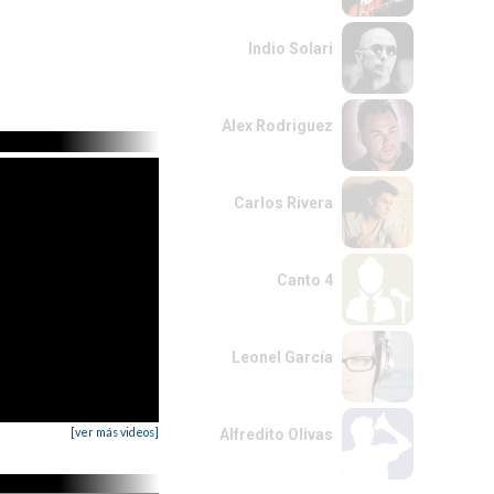
Indio Solari
Alex Rodriguez
Carlos Rivera
Canto 4
Leonel García
[ver más videos]
Alfredito Olivas