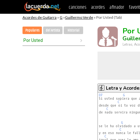
canciones
acordes
afinador
favori
Acordes de Guitarra
»
G
»
Guillermo Verde
» Por Usted (Tab)
Por 
Populares
del Artista
Historial
Guill
Por Usted
Letras, Aco
Letra y Acorde
D7
G
Si usted supiera que a
C
desde que oi tu voz d
C
de nada servira ningun
G
se le ha olvidado a us
C
y en eso nunca le fall
C
igual que ayer le amo 