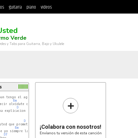
tos
guitarra
piano
videos
Usted
ermo Verde
rdes y Tabs para Guitarra, Bajo y Ukulele
s
D
un tengo el agua en mis ojos

+
Bm
ecir olvidate de mi

D
D7
a explicacion

D
ted que prometimos amarnos

¡Colabora con nosotros!
Bm
e yo siempre la ame

Envíanos tu versión de esta canción
D7
hoy
