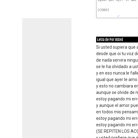
(CORO)

C
Letra de Por Usted
Si usted supiera que 
desde que oi tu voz de
de nada servira ningu
se le ha olvidado a 
y en eso nunca le fal
igual que ayer le amo
y esto no cambiara e
aunque se olvide de m
estoy pagando mi err
y aunque el amor pue
en todos mis pensami
estoy pagando mi err
estoy pagando mi err
(SE REPITEN LOS AC
y usted prefiere que 