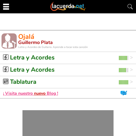
Ojalá
Guillermo Plata
Letra y Acordes de Guitarra. Aprende a tocar esta canción
Letra y Acordes
Letra y Acordes
Tablatura
¡ Visita nuestro
nuevo
Blog !