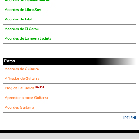
Acordes de Bésame Mucho
Acordes de Libre Soy
Acordes de Jalal
Acordes de El Carau
Acordes de La mona Jacinta
Extras
Acordes de Guitarra
Afinador de Guitarra
¡nuevo!
Blog de LaCuerda
Aprender a tocar Guitarra
Acordes Guitarra
[PT]
[EN]
©
LaCuerda
.net
·
·
·
aviso legal
privacidad
contacto