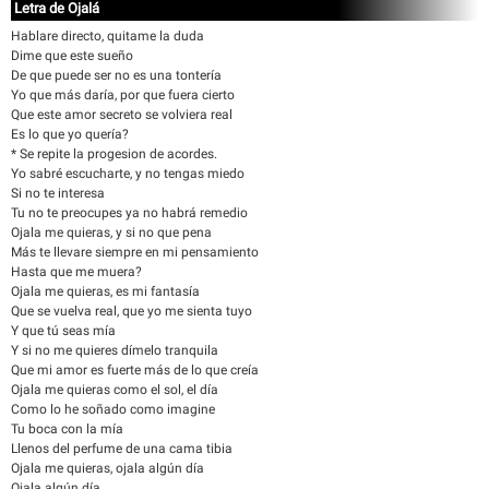
Letra de Ojalá
Hablare directo, quitame la duda
Dime que este sueño
De que puede ser no es una tontería
Yo que más daría, por que fuera cierto
Que este amor secreto se volviera real
Es lo que yo quería?
* Se repite la progesion de acordes.
Yo sabré escucharte, y no tengas miedo
Si no te interesa
Tu no te preocupes ya no habrá remedio
Ojala me quieras, y si no que pena
Más te llevare siempre en mi pensamiento
Hasta que me muera?
Ojala me quieras, es mi fantasía
Que se vuelva real, que yo me sienta tuyo
Y que tú seas mía
Y si no me quieres dímelo tranquila
Que mi amor es fuerte más de lo que creía
Ojala me quieras como el sol, el día
Como lo he soñado como imagine
Tu boca con la mía
Llenos del perfume de una cama tibia
Ojala me quieras, ojala algún día
Ojala algún día.