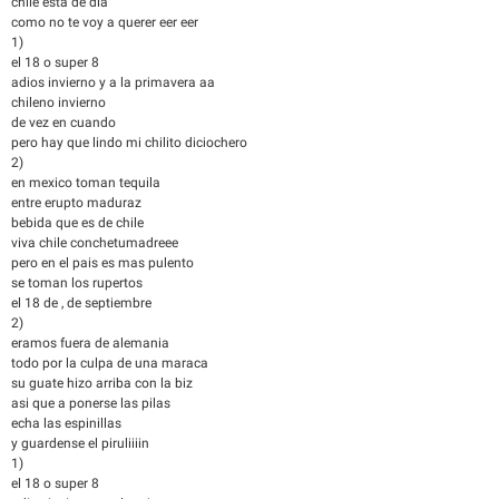
chile esta de dia
como no te voy a querer eer eer
1)
el 18 o super 8
adios invierno y a la primavera aa
chileno invierno
de vez en cuando
pero hay que lindo mi chilito diciochero
2)
en mexico toman tequila
entre erupto maduraz
bebida que es de chile
viva chile conchetumadreee
pero en el pais es mas pulento
se toman los rupertos
el 18 de , de septiembre
2)
eramos fuera de alemania
todo por la culpa de una maraca
su guate hizo arriba con la biz
asi que a ponerse las pilas
echa las espinillas
y guardense el piruliiiin
1)
el 18 o super 8