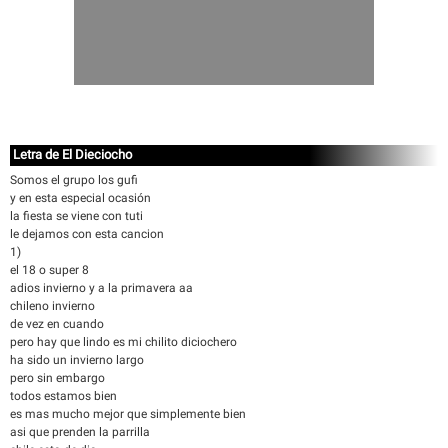
Letra de El Dieciocho
Somos el grupo los gufi
y en esta especial ocasión
la fiesta se viene con tuti
le dejamos con esta cancion
1)
el 18 o super 8
adios invierno y a la primavera aa
chileno invierno
de vez en cuando
pero hay que lindo es mi chilito diciochero
ha sido un invierno largo
pero sin embargo
todos estamos bien
es mas mucho mejor que simplemente bien
asi que prenden la parrilla