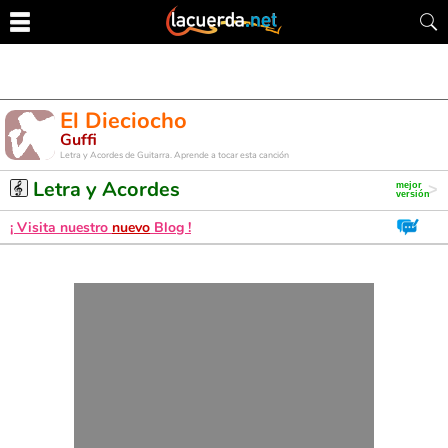
El Dieciocho
Guffi
Letra y Acordes de Guitarra. Aprende a tocar esta canción
Letra y Acordes
¡ Visita nuestro
nuevo
Blog !