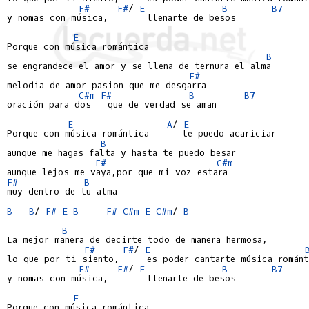
F#
F#
/ 
E
B
B7
y nomas con música,       llenarte de besos

E
Porque con música romántica

B
se engrandece el amor y se llena de ternura el alma

F#
melodia de amor pasion que me desgarra

C#m
F#
B
B7
oración para dos   que de verdad se aman

E
A
/ 
E
Porque con música romántica      te puedo acariciar

B
aunque me hagas falta y hasta te puedo besar

F#
C#m
F#
B
muy dentro de tu alma

B
B
/ 
F#
E
B
F#
C#m
E
C#m
/ 
B
B
La mejor manera de decirte todo de manera hermosa,

F#
F#
/ 
E
lo que por ti siento,     es poder cantarte música románt
F#
F#
/ 
E
B
B7
y nomas con música,       llenarte de besos

E
Porque con música romántica
