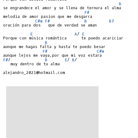
B
se engrandece el amor y se llena de ternura el alma

F#
melodia de amor pasion que me desgarra

C#m
F#
B
B7
oración para dos   que de verdad se aman

E
A
/ 
E
Porque con música romántica      te puedo acariciar

B
aunque me hagas falta y hasta te puedo besar

F#
C#m
F#
/              
B
E
/ 
B
/

   muy dentro de tu alma

alejandro_2021@hotmail.com
