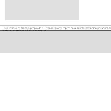
Este fichero es trabajo propio de su transcriptor y representa su interpretación personal de
material contenido en esta página es
para exclusivo uso privado, por lo que se prohibe su reproducción o retransmisión, así c
fines comerciales.
©
LaCuerda
.net
·
·
·
aviso legal
privacidad
contacto