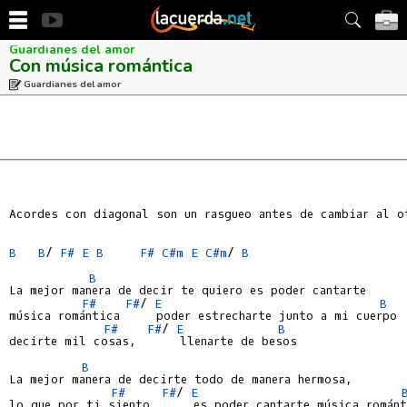
Guardianes del amor
Con música romántica
Guardianes del amor
Acordes con diagonal son un rasgueo antes de cambiar al ot
B
B
/ 
F#
E
B
F#
C#m
E
C#m
/ 
B
B
La mejor manera de decir te quiero es poder cantarte

F#
F#
/ 
E
B
música romántica     poder estrecharte junto a mi cuerpo

F#
F#
/ 
E
B
decirte mil cosas,      llenarte de besos

B
La mejor manera de decirte todo de manera hermosa,

F#
F#
/ 
E
lo que por ti siento,     es poder cantarte música románt