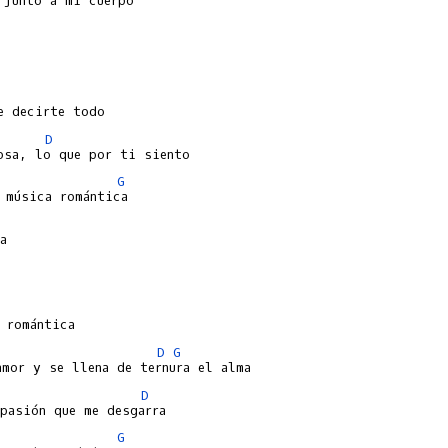
D
G
D
G
D
G