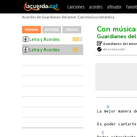
canciones
acordes
afinador
favori
Acordes de Guardianes del amor: Con música romántica
Con música
Versiones
del Artista
Historial
Guardianes de
Letra y Acordes
Guardianes del amo
Letra y Acordes
desconocido
G
C