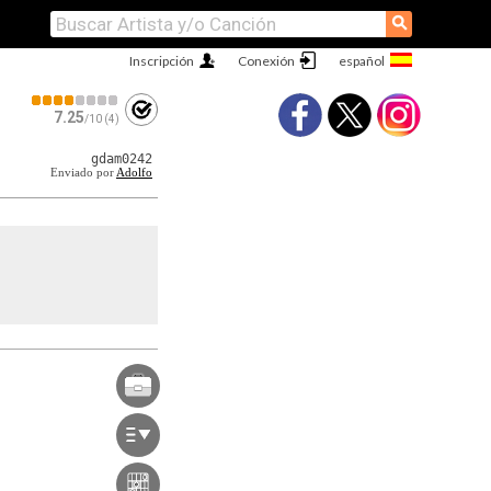
⚲
Inscripción
Conexión
7.25
/10 (4)
gdam0242
Enviado por
Adolfo