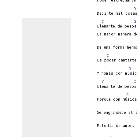
D
C
G
Llenarte de besos

C
D
C
G
C