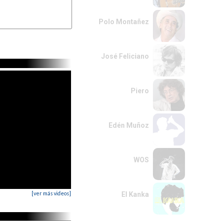
Polo Montañez
José Feliciano
Piero
Edén Muñoz
WOS
[ver más videos]
El Kanka