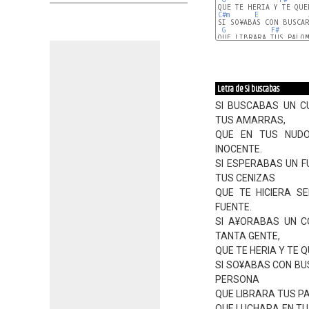
C#m
E
SI SO¥ABAS CON BUSCAR
G
F#
QUE LIBRARA TUS PALOM
Letra de Si buscabas
SI BUSCABAS UN C
TUS AMARRAS,
QUE EN TUS NUD
INOCENTE.
SI ESPERABAS UN F
TUS CENIZAS
QUE TE HICIERA S
FUENTE.
SI A¥ORABAS UN C
TANTA GENTE,
QUE TE HERIA Y TE Q
SI SO¥ABAS CON BU
PERSONA
QUE LIBRARA TUS P
QUE LUCHARA EN TU