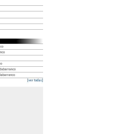
nco
nco
co
rdabarranco
dabarranco
[ver todas]