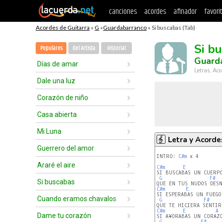
canciones
acordes
afinador
favori
Acordes de Guitarra
»
G
»
Guardabarranco
» Si buscabas (Tab)
Si b
Populares
del Artista
Historial
Guard
Días de amar
Letras, Aco
Dale una luz
Corazón de niño
Casa abierta
Mi Luna
Letra y Acorde
Guerrero del amor
INTRO: 
C#m
 x 4

Araré el aire
C#m
E
SI BUSCABAS UN CUERPO
G
F#
Si buscabas
C#m
E
SI ESPERABAS UN FUEGO
Cuando eramos chavalos
G
F#
C#m
E
A
Dame tu corazón
SI A¥ORABAS UN CORAZO
G
F#