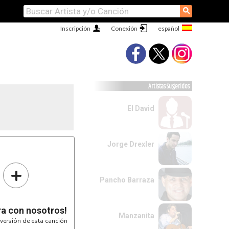
⚲
Inscripción
Conexión
Artistas Sugeridos
El David
Jorge Drexler
+
Pancho Barraza
ra con nosotros!
Manzanita
versión de esta canción