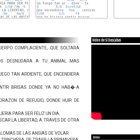
A
E/G#
F#m
B
B/A
B
E/G#
B/A
Bsus4/G#
 LA LIBERTAD, A TRAVES DE OTRA PERSONA

Bm
Bm/A
G
E/G#
D
E/G
F#
AS DE LAS ANSIAS DE VOLAR

G
Bm
A
B
-/
A
Em
G
G
F#
Video de Si buscabas
UERPO COMPLACIENTE, QUE SOLTARA
OS DESNUDARA A TU ANIMAL MAS
UEGO TAN ARDIENTE, QUE ENCENDIERA
ENTIR BRISAS DONDE YA NO HAB�-A
ORAZON DE REFUGIO, DONDE HUIR DE
UERIA PARA SER FELIZ UN DIA.
SCAR LA LIBERTAD, A TRAVES DE OTRA
ALOMAS DE LAS ANSIAS DE VOLAR
Extras
 TRINCHERA, DE TRAER LA PRIMAVERA,