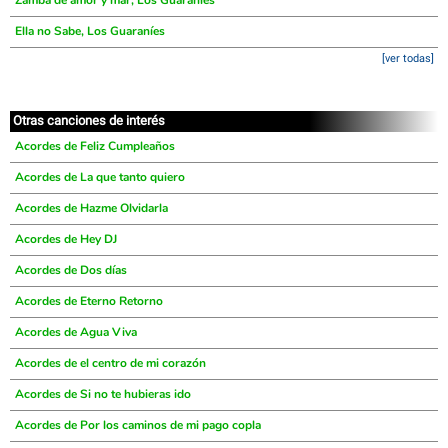
Zamba de amor y mar, Los Guaraníes
Ella no Sabe, Los Guaraníes
[ver todas]
Otras canciones de interés
Acordes de Feliz Cumpleaños
Acordes de La que tanto quiero
Acordes de Hazme Olvidarla
Acordes de Hey DJ
Acordes de Dos días
Acordes de Eterno Retorno
Acordes de Agua Viva
Acordes de el centro de mi corazón
Acordes de Si no te hubieras ido
Acordes de Por los caminos de mi pago copla