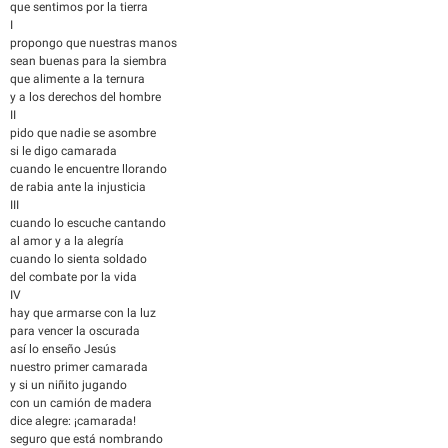
que sentimos por la tierra
I
propongo que nuestras manos
sean buenas para la siembra
que alimente a la ternura
y a los derechos del hombre
II
pido que nadie se asombre
si le digo camarada
cuando le encuentre llorando
de rabia ante la injusticia
III
cuando lo escuche cantando
al amor y a la alegría
cuando lo sienta soldado
del combate por la vida
IV
hay que armarse con la luz
para vencer la oscurada
así lo enseño Jesús
nuestro primer camarada
y si un niñito jugando
con un camión de madera
dice alegre: ¡camarada!
seguro que está nombrando