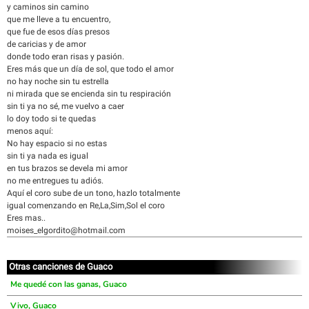
y caminos sin camino
que me lleve a tu encuentro,
que fue de esos días presos
de caricias y de amor
donde todo eran risas y pasión.
Eres más que un día de sol, que todo el amor
no hay noche sin tu estrella
ni mirada que se encienda sin tu respiración
sin ti ya no sé, me vuelvo a caer
lo doy todo si te quedas
menos aquí:
No hay espacio si no estas
sin ti ya nada es igual
en tus brazos se devela mi amor
no me entregues tu adiós.
Aquí el coro sube de un tono, hazlo totalmente
igual comenzando en Re,La,Sim,Sol el coro
Eres mas..
moises_elgordito@hotmail.com
Otras canciones de Guaco
Me quedé con las ganas, Guaco
Vivo, Guaco