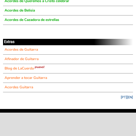
Acordes de Queremos a Cristo celebrar
Acordes de Belisia
Acordes de Cazadora de estrellas
Extras
Acordes de Guitarra
Afinador de Guitarra
¡nuevo!
Blog de LaCuerda
Aprender a tocar Guitarra
Acordes Guitarra
[PT]
[EN]
©
LaCuerda
.net
·
·
·
aviso legal
privacidad
contacto