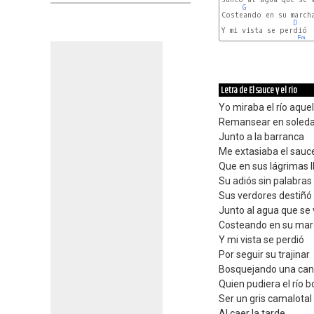
G
Costeando en su marcha
D
Y mi vista se perdió

Em
Letra de El sauce y el rio
Yo miraba el río aquel
Remansear en soled
Junto a la barranca
Me extasiaba el sauc
Que en sus lágrimas l
Su adiós sin palabras
Sus verdores destiñó
Junto al agua que se
Costeando en su ma
Y mi vista se perdió
Por seguir su trajinar
Bosquejando una can
Quien pudiera el río 
Ser un gris camalotal
Al caer la tarde