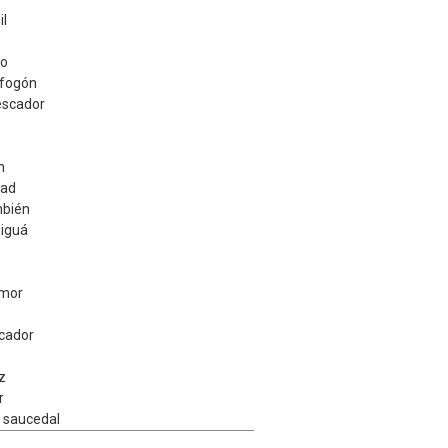
il
do
 fogón
escador
n
dad
mbién
biguá
amor
cador
íz
r
 saucedal