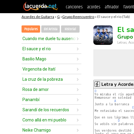
canciones
acordes
afinador
favori
Acordes de Guitarra
»
G
»
Grupo Reencuentro
» El sauce y el rio (Tab)
El sa
Populares
del Artista
Historial
Grupo
Cuando me duele tu ausencia
Letras, Aco
El sauce y el rio
Basilio Mago
Virgencita de Itatí
La cruz de la pobreza
Letra y Acorde
Rosa de amor
D
Remansear en soledad

Panambí
A
Junto a la barranca

E
Sarandí de los recuerdos
Me extasiaba el sauced
Que en sus lágrimas ll
Como allá en mi pueblo
D
Su adiós sin palabras

Neike Chamigo
Sus verdores destiñó

Junto al agua que se v