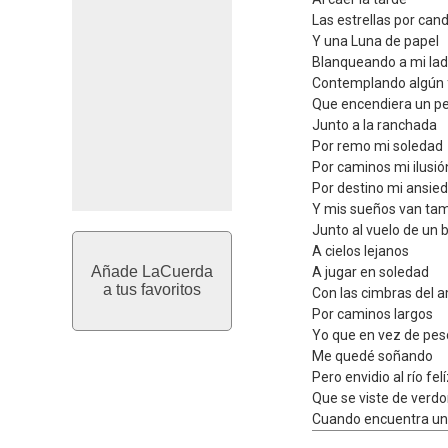
Las estrellas por cand
Y una Luna de papel
Blanqueando a mi la
Contemplando algún
Que encendiera un p
Junto a la ranchada
Por remo mi soledad
Por caminos mi ilusió
Por destino mi ansie
Y mis sueños van ta
Junto al vuelo de un 
A cielos lejanos
Añade LaCuerda
A jugar en soledad
a tus favoritos
Con las cimbras del 
Por caminos largos
Yo que en vez de pes
Me quedé soñando
Pero envidio al río fel
Que se viste de verdo
Cuando encuentra un