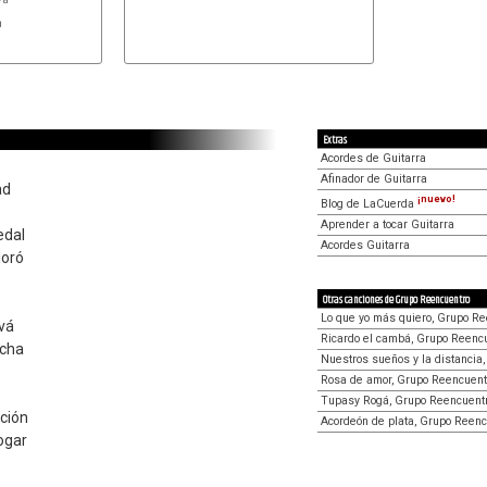


Extras
Acordes de Guitarra
Afinador de Guitarra
ad
¡nuevo!
Blog de LaCuerda
Aprender a tocar Guitarra
edal
Acordes Guitarra
loró
Otras canciones de Grupo Reencuentro
Lo que yo más quiero, Grupo R
 vá
Ricardo el cambá, Grupo Reenc
rcha
Nuestros sueños y la distancia
Rosa de amor, Grupo Reencuent
Tupasy Rogá, Grupo Reencuent
ción
Acordeón de plata, Grupo Reenc
bogar