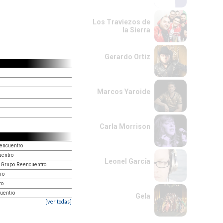
Los Traviezos de
la Sierra
Gerardo Ortiz
Marcos Yaroide
Carla Morrison
eencuentro
uentro
Leonel García
, Grupo Reencuentro
ro
ro
uentro
Gela
[ver todas]