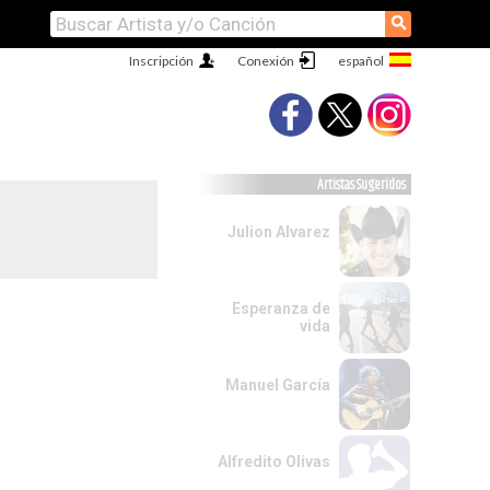
⚲
Inscripción
Conexión
Artistas Sugeridos
Julion Alvarez
Esperanza de
vida
Manuel García
Alfredito Olivas