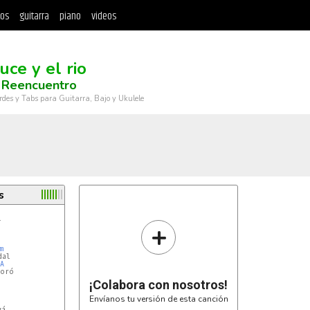
tos
guitarra
piano
videos
uce y el rio
 Reencuentro
rdes y Tabs para Guitarra, Bajo y Ukulele
s
+
m
al

A
oró

¡Colabora con nosotros!
Envíanos tu versión de esta canción
á
