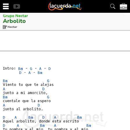
Grupo Nectar
Arbolito
Nectar
Intro: 
Bm
 - 
G
 - 
A
 - 
D
D
 - 
A
 - 
Bm
Bm
G
A
D
Bm
G
A
D
junto al arbolito.

D
A
Bm
D
A
Bm
D
A
Bm
A
Bm
tu nombre y el mio, tu nombre y el mio.
