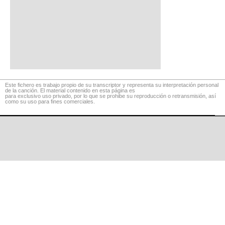
Este fichero es trabajo propio de su transcriptor y representa su interpretación personal
de la canción. El material contenido en esta página es
para exclusivo uso privado, por lo que se prohibe su reproducción o retransmisión, así
como su uso para fines comerciales.
©
LaCuerda
.net
·
·
·
aviso legal
privacidad
contacto