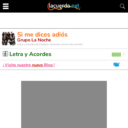
Si me dices adiós
Grupo La Noche
Letra y Acordes de Guitarra. Aprende a tocar esta canción
Letra y Acordes
¡ Visita nuestro
nuevo
Blog !