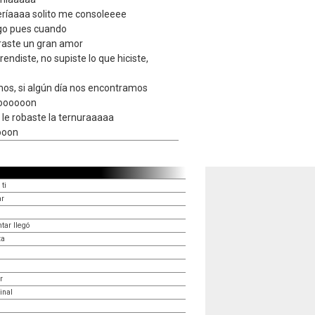
ueríaaaa solito me consoleeee
go pues cuando
raste un gran amor
diste, no supiste lo que hiciste,
mos, si algún día nos encontramos
doooooon
, le robaste la ternuraaaaa
ooon
ti
ar
tar llegó
za
r
inal