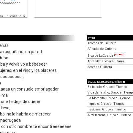
ooooooooor,

Gm
F
aa un consuelo embriagador

Extras
Acordes de Guitarra
erías
Afinador de Guitarra
a rasguñando la pared
¡nuevo!
Blog de LaCuerda
rtaba
Aprender a tocar Guitarra
ba y volvía yo a bebeeeer
Acordes Guitarra
eres, en el vino y los placeres,
oooooooooor,
Otras canciones de Grupo el Tiempo
a
En tu pelo, Grupo el Tiempo
aaaaa un consuelo embriagador
Vida de rancho, Grupo el Tiemp
alma
La Morenita, Grupo el Tiempo
a que te deje de querer
Inquieto, Grupo el Tiempo
llevo,
Ilusiones, Grupo el Tiempo
bo, no la habría de merecer
A mi morena, Grupo el Tiempo
 madrugada
ada con otro hombre te encontreeeeeeee
 míaaaaa