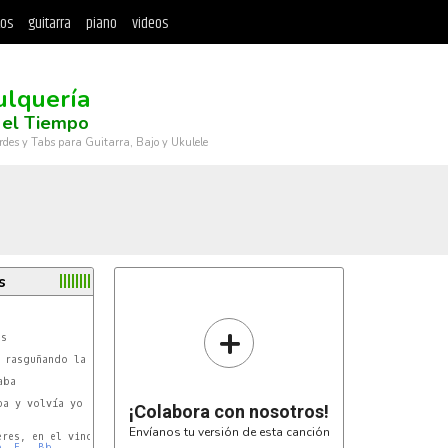
tos
guitarra
piano
videos
ulquería
 el Tiempo
rdes y Tabs para Guitarra, Bajo y Ukulele
s
+
s

C
 rasguñando la pared

ba

F
ba y volvía yo a bebeeeer

¡Colabora con nosotros!
Envíanos tu versión de esta canción
res, en el vino y los placeres,

b
F
Bb