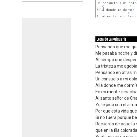
Un consuelo a mi dolo
C
F
Allá donde me dormía

C
En mi mente renacíaaaa
Letra de La Pulquería
Pensando que me qu
Me pasaba noche y dí
Al tiempo que despe
La tristeza me agobia
Pensando en otras muj
Un consuelo a mi dol
Allá donde me dormí
En mi mente renacía
Al santo señor de Ch
Yo le pido con el alm
Por que esta vida que 
Sí no fuera porque be
Recuerdo de aquella
que en la fila color
Sentí que ya no eras