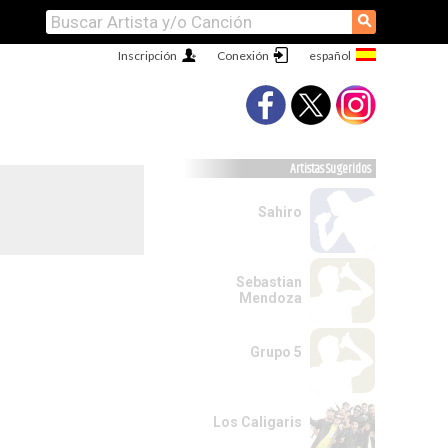
⚲
Inscripción
Conexión
Artistas Sugeridos
Sahiro
Sebastian
Mendoza
Grupo 5
Los Caligaris