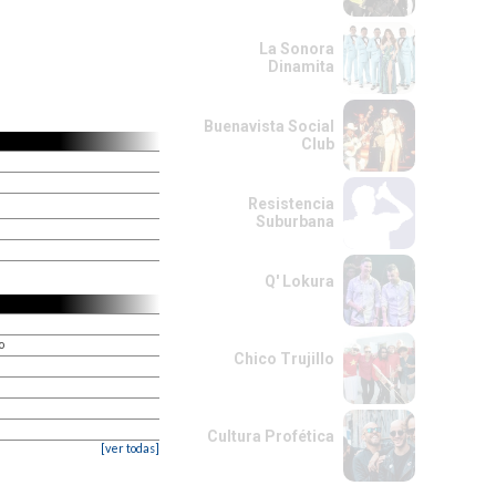
La Sonora
Dinamita
Buenavista Social
Club
Resistencia
Suburbana
Q' Lokura
o
Chico Trujillo
Cultura Profética
[ver todas]