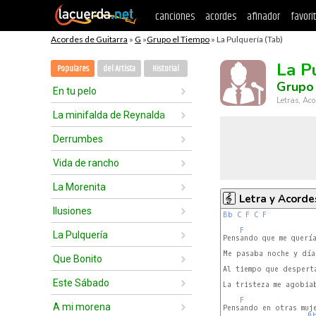
canciones
acordes
afinador
favori
Acordes de Guitarra
»
G
»
Grupo el Tiempo
» La Pulquería (Tab)
La P
Populares
del Artista
Historial
Grupo
En tu pelo
Letras, Aco
La minifalda de Reynalda
Derrumbes
Vida de rancho
La Morenita
Letra y Acorde
Ilusiones
Bb
C
F
C
F
F
La Pulquería
Pensando que me quería
Me pasaba noche y día
Que Bonito
Al tiempo que desperta
Este Sábado
La tristeza me agobia
F
A mi morena
Pensando en otras muje
B