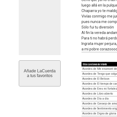
luego allá en la pulq
Chaparra yo te maldi
Vivías conmigo me ju
pues nunca me compren
Sólo fui tu diversión
Al fin la vereda anda
Para ti no habrá per
Ingrata mujer perjura
a mi pobre corazooo
Otras canciones de interés
Acordes de Me enamoré de 
Añade LaCuerda
Acordes de Tengo que colg
a tus favoritos
Acordes de El Belicon
Acordes de El tiempo de can
Acordes de Eres mi fortale
Acordes de Libro abierto
Acordes de Día a día
Acordes de Consejo de amo
Acordes de Sentimiento orig
Acordes de Digno de gloria