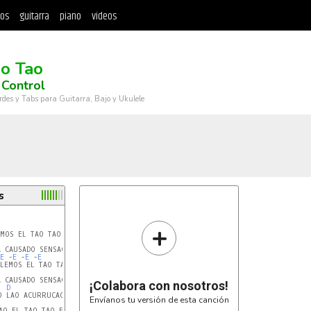
tos
guitarra
piano
videos
ao Tao
Control
rdes y Tabs para Guitarra, Bajo y Ukulele
s
+
E 
-
E 
-
E 
-
E 
¡Colabora con nosotros!
D
G
O LAO ACURRUCAO   EL TAO TAO

Envíanos tu versión de esta canción
G
AO EL TAO TAO EL TAO TAO
