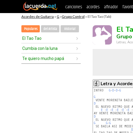
canciones
acordes
afinador
favori
Acordes de Guitarra
»
G
»
Grupo Control
» El Tao Tao (Tab)
El T
Populares
del Artista
Historial
Grupo 
El Tao Tao
Letras, Aco
Cumbia con la luna
Te quiero mucho papá
Letra y Acorde
INTRO   
G
-
D
-
D
-
G
G
D
E 
-
E 
-
E 
-
E 
-
E 
-
E 
-
D
G
G
-
G
 SE BAILA ASI DE MEDI
D
EL TAO TAO DE MEDIO L