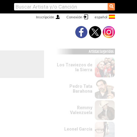
⚲
Inscripción
Conexión
Artistas Sugeridos
Los Traviezos de
la Sierra
Pedro Tata
Barahona
Remmy
Valenzuela
Leonel García