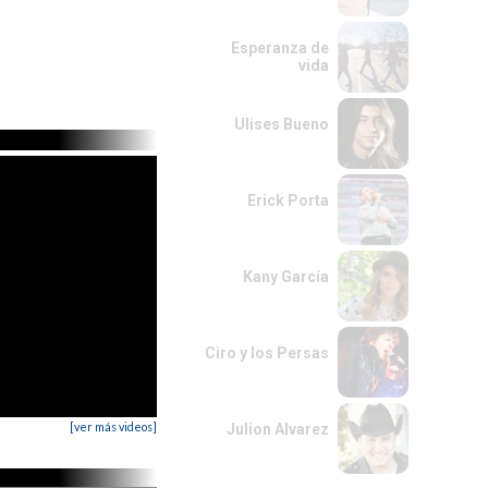
Esperanza de
vida
Ulises Bueno
Erick Porta
Kany García
Ciro y los Persas
[ver más videos]
Julion Alvarez