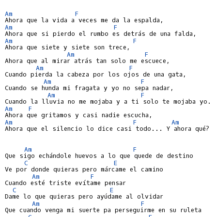
Am
F
Am
F
Am
F
Ahora que siete y siete son trece,

Am
F
Ahora que al mirar atrás tan solo me escuece,

Am
F
Cuando pierda la cabeza por los ojos de una gata,

Am
F
Cuando se hunda mi fragata y yo no sepa nadar,

Am
F
Am
F
Am
F
Am
Ahora que el silencio lo dice casi todo... Y ahora qué?

Am
F
Que sigo echándole huevos a lo que quede de destino

C
E
Ve por donde quieras pero márcame el camino

Am
F
Cuando esté triste evítame pensar

C
E
Dame lo que quieras pero ayúdame al olvidar

Am
F
Que cuando venga mi suerte pa perseguirme en su ruleta

C
E