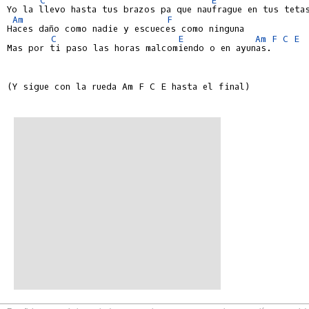
Yo la llevo hasta tus brazos pa que naufrague en tus tetas
Am
F
Haces daño como nadie y escueces como ninguna

C
E
Am
F
C
E
Mas por ti paso las horas malcomiendo o en ayunas.

(Y sigue con la rueda Am F C E hasta el final)
