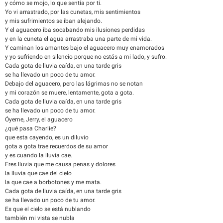
y cómo se mojo, lo que sentía por ti.
Yo vi arrastrado, por las cunetas, mis sentimientos
y mis sufrimientos se iban alejando.
Y el aguacero iba socabando mis ilusiones perdidas
y en la cuneta el agua arrastraba una parte de mi vida.
Y caminan los amantes bajo el aguacero muy enamorados
y yo sufriendo en silencio porque no estás a mi lado, y sufro.
Cada gota de lluvia caída, en una tarde gris
se ha llevado un poco de tu amor.
Debajo del aguacero, pero las lágrimas no se notan
y mi corazón se muere, lentamente, gota a gota.
Cada gota de lluvia caída, en una tarde gris
se ha llevado un poco de tu amor.
Óyeme, Jerry, el aguacero
¿qué pasa Charlie?
que esta cayendo, es un diluvio
gota a gota trae recuerdos de su amor
y es cuando la lluvia cae.
Eres lluvia que me causa penas y dolores
la lluvia que cae del cielo
la que cae a borbotones y me mata.
Cada gota de lluvia caída, en una tarde gris
se ha llevado un poco de tu amor.
Es que el cielo se está nublando
también mi vista se nubla