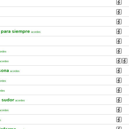
 para siempre
acordes
ordes
acordes
sona
acordes
ordes
rdes
a sudor
acordes
acordes
s