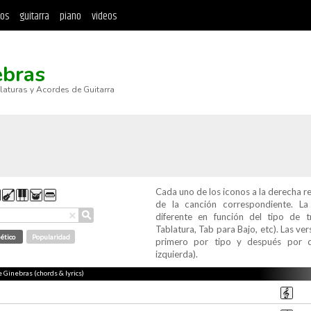
tos
guitarra
piano
videos
ebras
blaturas y Acordes de Guitarra
Cada uno de los iconos a la derecha r
de la canción correspondiente. L
⚲
×
diferente en función del tipo de t
Tablatura, Tab para Bajo, etc). Las v
ético
Popularidad
primero por tipo y después por c
izquierda).
e Ginebras (chords & lyrics)