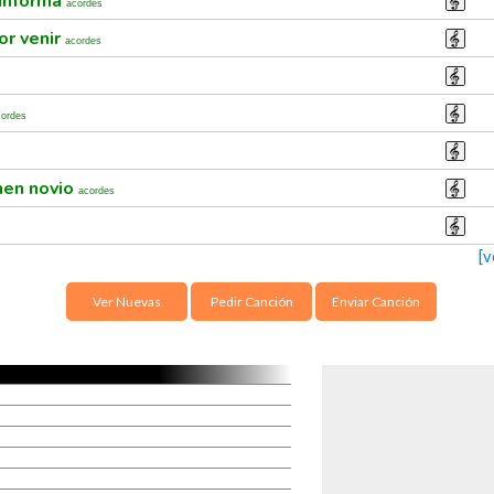
 informa
acordes
or venir
acordes
cordes
nen novio
acordes
[v
Ver Nuevas
Pedir Canción
Enviar Canción