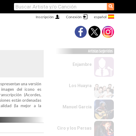
⚲
Inscripción
Conexión
Artistas Sugeridos
Enjambre
espresentan una versión
Los Huayra
a imagen del icono es
ranscripción (Acordes,
ersiones están ordenadas
alidad (la mejor a la
Manuel García
Ciro y los Persas