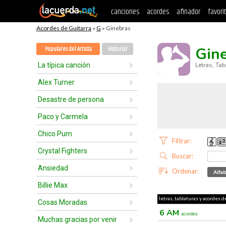
canciones
acordes
afinador
favori
Acordes de Guitarra
»
G
» Ginebras
Gin
Populares del Artista
Historial
La típica canción
Letras, Ta
Alex Turner
Desastre de persona
Paco y Carmela
Chico Pum
Filtrar:
Crystal Fighters
Buscar:
Ansiedad
Ordenar:
Alfab
Billie Max
letras, tablaturas y acordes d
Cosas Moradas
6 AM
acordes
Muchas gracias por venir