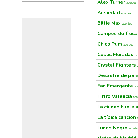
Alex Turner
acordes
Ansiedad
acordes
Billie Max
acordes
Campos de fresa
Chico Pum
acordes
Cosas Moradas
ac
Crystal Fighters
Desastre de per
Fan Emergente
ac
Filtro Valencia
aco
La ciudad huele 
La típica canción
Lunes Negro
acorde