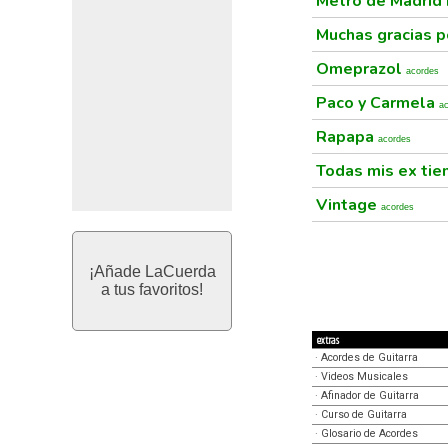
Metro de Madrid
Muchas gracias p
Omeprazol
acordes
Paco y Carmela
a
Rapapa
acordes
Todas mis ex tie
Vintage
acordes
¡Añade LaCuerda
a tus favoritos!
extras
·
Acordes de Guitarra
·
Videos Musicales
·
Afinador de Guitarra
·
Curso de Guitarra
·
Glosario de Acordes