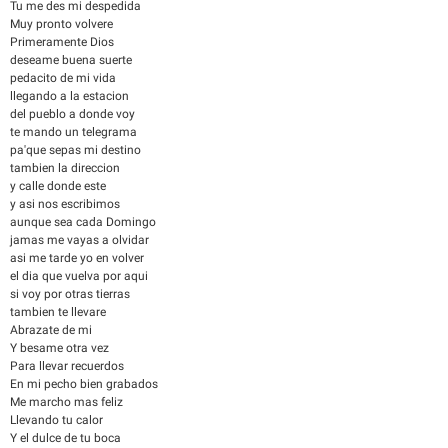
Tu me des mi despedida
Muy pronto volvere
Primeramente Dios
deseame buena suerte
pedacito de mi vida
llegando a la estacion
del pueblo a donde voy
te mando un telegrama
pa'que sepas mi destino
tambien la direccion
y calle donde este
y asi nos escribimos
aunque sea cada Domingo
jamas me vayas a olvidar
asi me tarde yo en volver
el dia que vuelva por aqui
si voy por otras tierras
tambien te llevare
Abrazate de mi
Y besame otra vez
Para llevar recuerdos
En mi pecho bien grabados
Me marcho mas feliz
Llevando tu calor
Y el dulce de tu boca