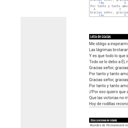
F#m
B
Por tanto y tanto amo
A
E
Gracias señor, gracias
F#m
B
Letra de Gracias
Me obligo a inspirarme
Las lágrimas brotaran
Y es que todo lo que s
Todo se lo debo a Él,
Gracias señor, gracias
Por tanto y tanto amo
Gracias señor, gracias
Por tanto y tanto am
//Por eso quiero que 
Que las victorias no m
Hoy de rodillas recono
Otras canciones de interés
Acordes de Permaneceré en