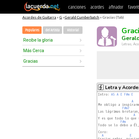
canciones
acordes
afinador
favori
Acordes de Guitarra
»
G
»
Gerald Cumberbatch
» Gracias (Tab)
Grac
Populares
del Artista
Historial
Geral
Recibe la gloria
Letras, Aco
Más Cerca
Gracias
Letra y Acorde
Intro: 
A5
A
E
F#m
E
A
Me obligo a inspirarm
F#m7
Las lágrimas brotaran
A
Y es que todo lo que 
F#m
Todo se lo debo a Él,
Coro:

A
E
Gracias señor, gracias