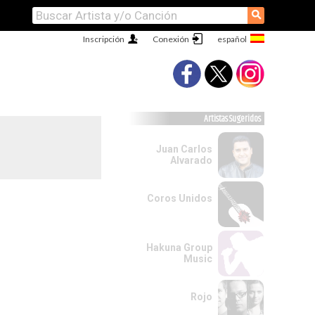
⚲
Inscripción
Conexión
Artistas Sugeridos
Juan Carlos
Alvarado
Coros Unidos
Hakuna Group
Music
Rojo