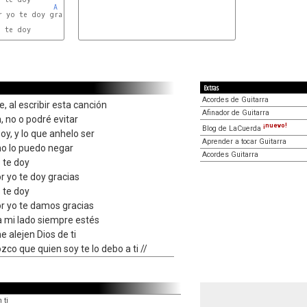
A
E
r yo te doy gracias

 te doy

A
E
Extras
Acordes de Guitarra
, al escribir esta canción
Afinador de Guitarra
, no o podré evitar
¡nuevo!
Blog de LaCuerda
oy, y lo que anhelo ser
Aprender a tocar Guitarra
 no lo puedo negar
Acordes Guitarra
 te doy
r yo te doy gracias
 te doy
or yo te damos gracias
a mi lado siempre estés
e alejen Dios de ti
zco que quien soy te lo debo a ti //
 ti