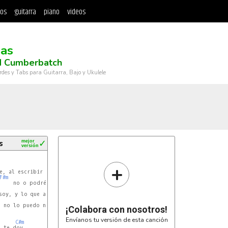
tos
guitarra
piano
videos
ias
d Cumberbatch
rdes y Tabs para Guitarra, Bajo y Ukulele
s
mejor
✓
versión
+
E
e, al escribir esta canción

F#m
E
,    no o podré evitar

E
soy, y lo que anhelo ser

E
 no lo puedo negar

¡Colabora con nosotros!
Envíanos tu versión de esta canción
C#m
 te doy
