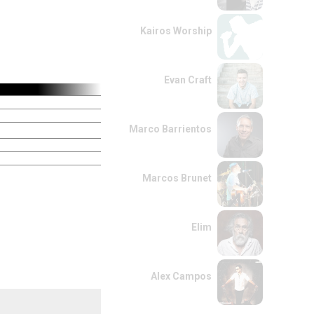
Kairos Worship
Evan Craft
Marco Barrientos
Marcos Brunet
Elim
Alex Campos