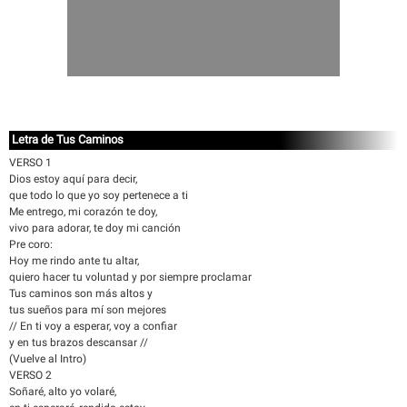
Letra de Tus Caminos
VERSO 1
Dios estoy aquí para decir,
que todo lo que yo soy pertenece a ti
Me entrego, mi corazón te doy,
vivo para adorar, te doy mi canción
Pre coro:
Hoy me rindo ante tu altar,
quiero hacer tu voluntad y por siempre proclamar
Tus caminos son más altos y
tus sueños para mí son mejores
// En ti voy a esperar, voy a confiar
y en tus brazos descansar //
(Vuelve al Intro)
VERSO 2
Soñaré, alto yo volaré,