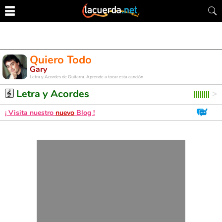
Quiero Todo
Gary
Letra y Acordes de Guitarra. Aprende a tocar esta canción
Letra y Acordes
¡ Visita nuestro
nuevo
Blog !