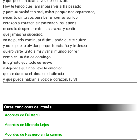
y que pueda hablar la voz del corazón.
Hoy te tengo que llamar para ver si ha pasado
y porque acabó tan mal, saber porque nos separamos,
necesito oír tu voz para bailar con su sonido
corazón a corazón sintonizando los latidos
necesito despertar entre tus brazos y sentir
que jamás ha sucedido,
ya no puedo continuar disimulando que te quiero
y no te puedo olvidar porque te extraño y te deseo
quiero verte junto a mí y ver el mundo sonreir
como en un día de domingo.
Imagínate que todo es nuevo
y dejemos que nos lleve la emoción,
que se duerma el alma en el silencio
y que pueda hablar la voz del corazón. (BIS)
Otras canciones de interés
Acordes de Fuiste tú
Acordes de Mirando Lejos
Acordes de Pasajero en tu camino