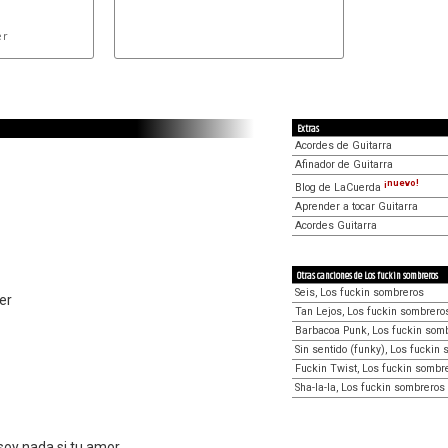
r

Extras
Acordes de Guitarra
Afinador de Guitarra
¡nuevo!
Blog de LaCuerda
Aprender a tocar Guitarra
Acordes Guitarra
Otras canciones de Los fuckin sombreros
Seis, Los fuckin sombreros
er
Tan Lejos, Los fuckin sombrero
Barbacoa Punk, Los fuckin som
Sin sentido (funky), Los fuckin
Fuckin Twist, Los fuckin sombr
Sha-la-la, Los fuckin sombreros
soy nada si tu amor