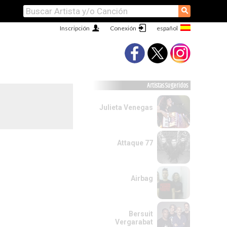
⚲
Inscripción
Conexión
Artistas Sugeridos
Julieta Venegas
Attaque 77
Airbag
Bersuit
Vergarabat