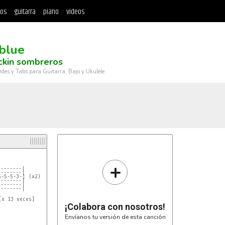
tos
guitarra
piano
videos
 blue
ckin sombreros
rdes y Tabs para Guitarra, Bajo y Ukulele
+
--------|
--------|
5-5-5-3-| (x2)
--------|
--------|
--------|
[x 13 veces]

¡Colabora con nosotros!
Envíanos tu versión de esta canción