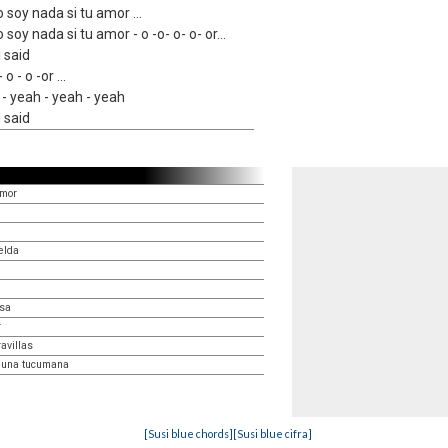
 soy nada si tu amor ...
soy nada si tu amor - o -o- o- o- or...
I said
o - o -or ...
 - yeah - yeah - yeah
I said
amor
elda
osa
r
avillas
luna tucumana
[Susi blue chords]
[Susi blue cifra]