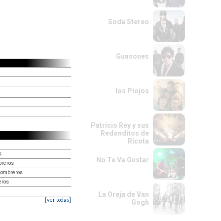
Soda Stereo
Guasones
los Piojos
Patricio Rey y sus
Redonditos de
Ricota
s
No Te Va Gustar
breros
 sombreros
eros
La Oreja de Van
[ver todas]
Gogh