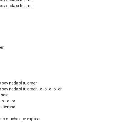
soy nada si tu amor
ser
o soy nada si tu amor
 soy nada si tu amor - o -o- o- o- or
I said
 o - o -or
o tiempo
brá mucho que explicar