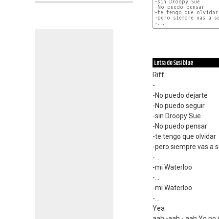
-sin Droopy Sue

-No puedo pensar

-te tengo que olvidar

-pero siempre vas a se
Letra de Susi blue
Riff
-
-No puedo dejarte
-No puedo seguir
-sin Droopy Sue
-No puedo pensar
-te tengo que olvidar
-pero siempre vas a s
-...
-mi Waterloo
-...
-mi Waterloo
-...
Yea
aah -aah - aah Yo no 