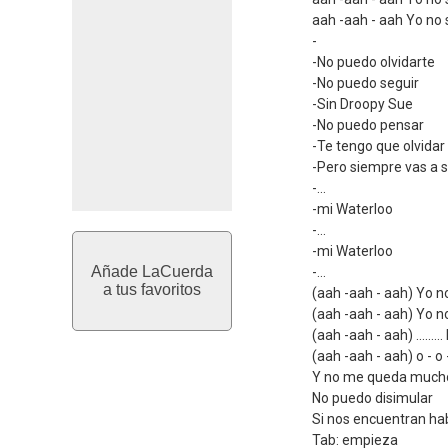
aah -aah - aah Yo no 
-
-No puedo olvidarte
-No puedo seguir
-Sin Droopy Sue
-No puedo pensar
-Te tengo que olvidar
-Pero siempre vas a 
-...
-mi Waterloo
-...
-mi Waterloo
Añade LaCuerda
-...
a tus favoritos
(aah -aah - aah) Yo n
(aah -aah - aah) Yo no
(aah -aah - aah) ......... 
(aah -aah - aah) o - o -
Y no me queda much
No puedo disimular
Si nos encuentran ha
Tab: empieza