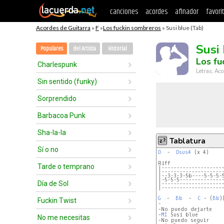
canciones
acordes
afinador
favori
Acordes de Guitarra
»
F
»
Los fuckin sombreros
» Susi blue (Tab)
Susi
Populares
del Artista
Historial
Los fu
Charlespunk
Letras, Aco
Sin sentido (funky)
Sorprendido
Barbacoa Punk
Sha-la-la
Tablatura
Sí o no
D
  -  
Dsus4
 (x 4)

Tarde o temprano
|--------------------
|--------------------
|--3-3-3-5b----5-5-5-
|-5-5-5--------------
Día de Sol
|--------------------
|--------------------
G
  -  
Bb
  -  
C
 - (
Bb
)
Fuckin Twist
-

-No puedo dejarte

-
MI
 Susi blue

No me necesitas
-No puedo seguir
