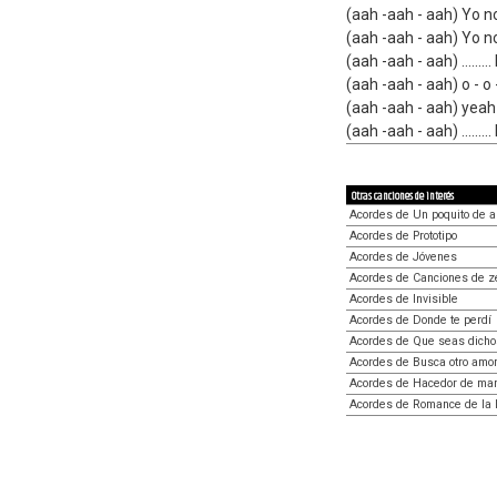
(aah -aah - aah) Yo no
(aah -aah - aah) Yo no 
(aah -aah - aah) ......... 
(aah -aah - aah) o - o - 
(aah -aah - aah) yeah
(aah -aah - aah) ......... 
Otras canciones de interés
Acordes de Un poquito de 
Acordes de Prototipo
Acordes de Jóvenes
Acordes de Canciones de z
Acordes de Invisible
Acordes de Donde te perdí
Acordes de Que seas dich
Acordes de Busca otro amo
Acordes de Hacedor de mar
Acordes de Romance de la 