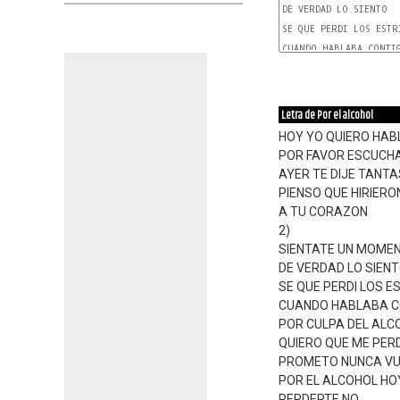
DE VERDAD LO SIENTO

SE QUE PERDI LOS ESTRI
CUANDO HABLABA CONTIG
Letra de Por el alcohol
HOY YO QUIERO HAB
POR FAVOR ESCUCH
AYER TE DIJE TANT
PIENSO QUE HIRIER
A TU CORAZON
2)
SIENTATE UN MOME
DE VERDAD LO SIEN
SE QUE PERDI LOS E
CUANDO HABLABA C
POR CULPA DEL ALC
QUIERO QUE ME PER
PROMETO NUNCA VU
POR EL ALCOHOL HO
PERDERTE NO