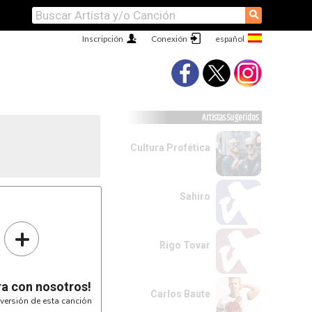
⚲
Inscripción
Conexión
Artistas Sugeridos
Cultura Profética
Sahiro
1-------I
13--9----I
--------I
+
--
3--
Rigo Tovar
ra con nosotros!
Carlos Baute
G#
versión de esta canción