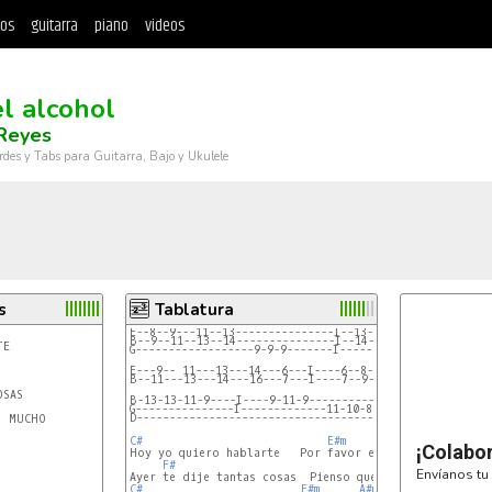
tos
guitarra
piano
videos
el alcohol
 Reyes
rdes y Tabs para Guitarra, Bajo y Ukulele
s
Tablatura
E--8--9---11--13---------------I--13--13--13--11---9--1
B--9--11--13--14---------------I--14--14--14--13--11--
G------------------9-9-9-------I-----------------------
E---9-- 11---13---14---6---I----6--8--9--8--9--11-13-11
B--11---13---14---16---7---I----7--9--11-9--11-13-14-1
SAS

B-13-13-11-9----I----9-11-9-----------------
G---------------I-------------11-10-8-------
D---------------------------------------11--
 MUCHO

C#
E#m
A#m
¡Colabo
Hoy yo quiero hablarte   Por favor escúchame

F#
D#m
Envíanos tu 
C#
E#m
A#m
F#