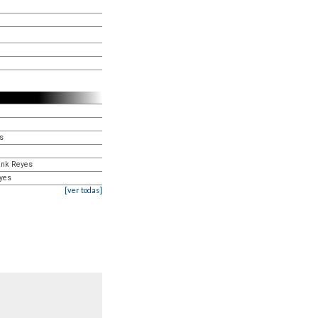
es
ank Reyes
eyes
[ver todas]