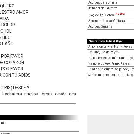
Acordes de Guitarra
 QUIERO
Afinador de Guitarra
NUESTRO AMOR
¡nuevo!
Blog de LaCuerda
VIDA
Aprender a tocar Guitarra
N DOLOR
Acordes Guitarra
COHOL
NTIDO
Otras canciones de Frank Reyes
O DAÑO
Amor a distancia, Frank Reyes
Te Diré, Frank Reyes
 POR FAVOR
No te olvides de mí, Frank Rey
 DE CORAZON
Ya no te quiero, Frank Reyes
 POR FAVOR
Cuando se quiere se puede, Fr
DA CON TU ADIOS
Se fue mi amor bonito, Frank R
 BIS) DESDE 2
e bachatera nuevos temas desde aca
emia