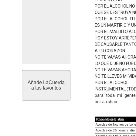
POR EL ALCOHOL NO
QUE SE DESTRUYA 
POR EL ALCOHOL TU 
ES UN MARTIRIO Y U
POR EL MALDITO AL
HOY ESTOY ARREPE
DE CAUSARLE TANT
A TU CORAZON
NO TE VAYAS AHORA
LO QUE DIJE NO FUE
NO TE VAYAS AHORA
NO TE LLEVES MI VI
Añade LaCuerda
POR EL ALCOHOL
a tus favoritos
INSTRUMENTAL (TODO
para toda mi gent
bolivia shao
Otras canciones de interés
Acordes de Noches de boh
Acordes de 25 horas al día