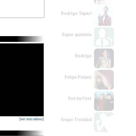
í los estribos

G#
Rodrigo Tapari
Super quinteto
Rodrigo
Felipe Peláez
Son by Four
[ver más videos]
Grupo Trinidad