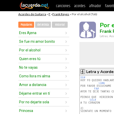
canciones
acordes
afinador
favori
Acordes de Guitarra
»
F
»
Frank Reyes
» Por el alcohol (Tab)
Por 
Populares
del Artista
Historial
Frank
Eres Ajena
Letras, Aco
Se fue mi amor bonito
Por el alcohol
Quien eres tú
No te vayas
Letra y Acorde
Como llora mi alma
DO#
LA#m
Amor a distancia
POR FAVOR ESCUCHAME

FA#
AYER TE DIJE TANTAS CO
Déjame entrar en tí
PIENSO QUE  HIRIERON 
SOL#
Por no dejarte sola
A TU CORAZON

2)

Princesa
SIENTATE UN MOMENTO
