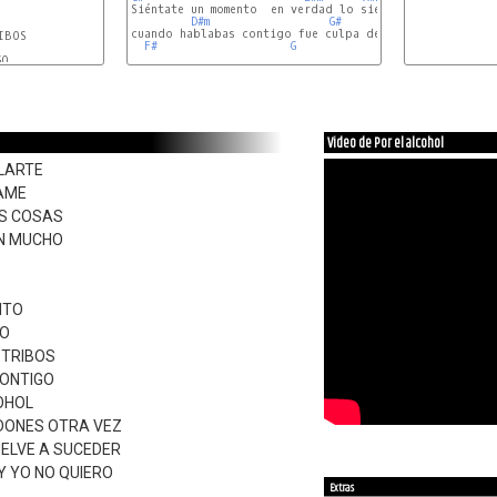
Siéntate un momento  en verdad lo siento   se que perd
D#m
G#
cuando hablabas contigo fue culpa de alcohol

BOS

F#
G
F#
D#m
O

Video de Por el alcohol
LARTE
AME
AS COSAS
ON MUCHO
NTO
TO
STRIBOS
ONTIGO
OHOL
DONES OTRA VEZ
ELVE A SUCEDER
Y YO NO QUIERO
Extras