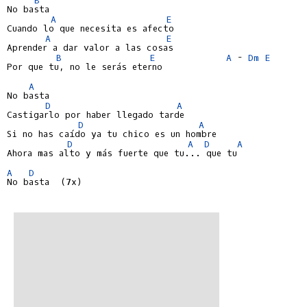
No basta

A
E
Cuando lo que necesita es afecto

A
E
Aprender a dar valor a las cosas

B
E
A
 - 
Dm
E
Por que tu, no le serás eterno

A
No basta

D
A
Castigarlo por haber llegado tarde

D
A
Si no has caído ya tu chico es un hombre

D
A
D
A
Ahora mas alto y más fuerte que tu... que tu

A
D
No basta  (7x)
