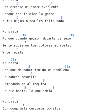
D
A
Con creerse un padre excelente

D
A
Porque eso te dice la gente

D
E
A tus hijos nunca les falto nada

B
No basta

C#m
G#m
Porque cuando quiso hablarte de sexo

A
E
Se te subieron los colores al rostro

B
Y te fuiste

C#m
No basta

B
G#m
Por que de haber tenido un problema

A
Lo habría resuelto

E
Comprando en al esquina

B
E
Lo que había, lo que había

B
No basta

A
E
Con comprarle curiosos objetos

B