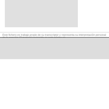
Este fichero es trabajo propio de su transcriptor y representa su interpretación personal
de la canción. El material contenido en esta página es
para exclusivo uso privado, por lo que se prohibe su reproducción o retransmisión, así
como su uso para fines comerciales.
©
LaCuerda
.net
·
·
·
aviso legal
privacidad
contacto