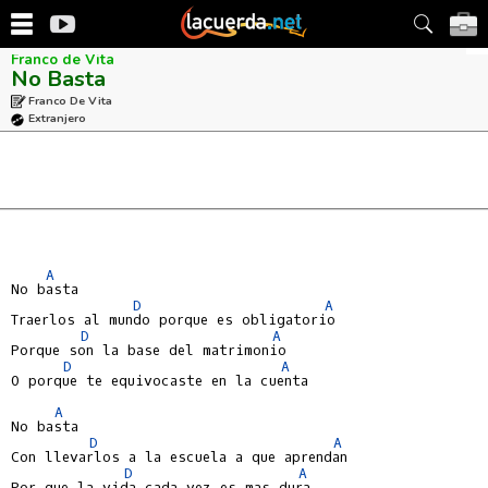
Franco de Vita
No Basta
Franco De Vita
Extranjero
A
No basta

D
A
Traerlos al mundo porque es obligatorio

D
A
Porque son la base del matrimonio

D
A
O porque te equivocaste en la cuenta

A
No basta

D
A
Con llevarlos a la escuela a que aprendan

D
A
Por que la vida cada vez es mas dura
