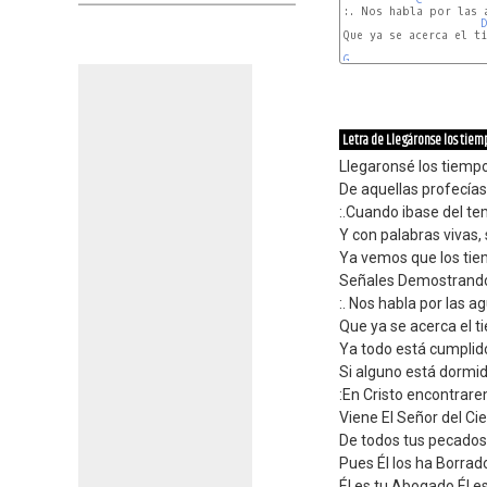
:. Nos habla por las 
D
Que ya se acerca el ti
G
Letra de Llegáronse los tiem
Llegaronsé los tiempo
De aquellas profecías
:.Cuando ibase del te
Y con palabras vivas, 
Ya vemos que los tie
Señales Demostrando 
:. Nos habla por las a
Que ya se acerca el t
Ya todo está cumplid
Si alguno está dormi
:En Cristo encontrarem
Viene El Señor del Ciel
De todos tus pecados
Pues Él los ha Borrad
Él es tu Abogado Él es