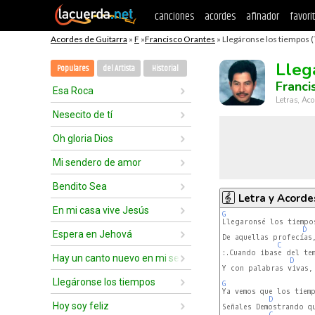
canciones
acordes
afinador
favori
Acordes de Guitarra
»
F
»
Francisco Orantes
» Llegáronse los tiempos (
Lleg
Populares
del Artista
Historial
Franci
Esa Roca
Letras, Aco
Nesecito de tí
Oh gloria Dios
Mi sendero de amor
Bendito Sea
Letra y Acorde
En mi casa vive Jesús
G
D
Espera en Jehová
De aquellas profecías,
C
:.Cuando ibase del tem
Hay un canto nuevo en mi ser
D
Y con palabras vivas, 
Llegáronse los tiempos
G
D
Hoy soy feliz
Señales Demostrando qu
C