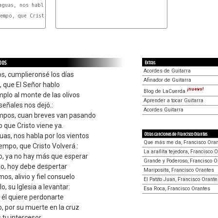
aguas, nos habla por los vientos

G
empo, que Cristo Volverá.:

pos
Extras
Acordes de Guitarra
s, cumplieronsé los días
Afinador de Guitarra
, que El Señor hablo
¡nuevo!
Blog de LaCuerda
mplo al monte de las olivos
Aprender a tocar Guitarra
señales nos dejó.:
Acordes Guitarra
mpos, cuan breves van pasando
que Cristo viene ya.
Otras canciones de Francisco Orantes
guas, nos habla por los vientos
Que más me da, Francisco Ora
iempo, que Cristo Volverá.:
La arañita tejedora, Francisco 
o, ya no hay más que esperar
Grande y Poderoso, Francisco O
do, hoy debe despertar
Mariposita, Francisco Orantes
os, alivio y fiel consuelo
El Patito Juan, Francisco Orant
o, su Iglesia a levantar:
Esa Roca, Francisco Orantes
 él quiere perdonarte
o, por su muerte en la cruz
 tu intercesor,