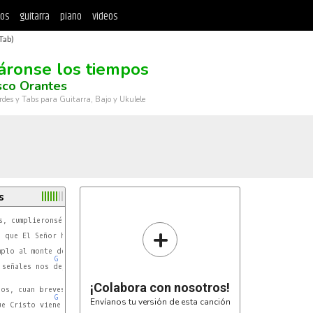
tos
guitarra
piano
videos
Tab)
áronse los tiempos
sco Orantes
rdes y Tabs para Guitarra, Bajo y Ukulele
s
+
G
 que El Señor hablo

G
plo al monte de las olivos

G
señales nos dejó.:

¡Colabora con nosotros!
G
Envíanos tu versión de esta canción
e Cristo viene ya.

G