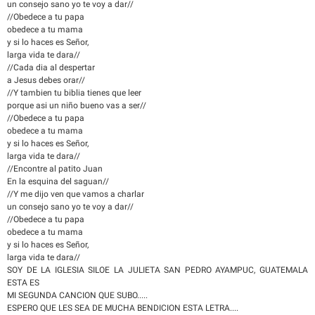
un consejo sano yo te voy a dar//
//Obedece a tu papa
obedece a tu mama
y si lo haces es Señor,
larga vida te dara//
//Cada dia al despertar
a Jesus debes orar//
//Y tambien tu biblia tienes que leer
porque asi un niño bueno vas a ser//
//Obedece a tu papa
obedece a tu mama
y si lo haces es Señor,
larga vida te dara//
//Encontre al patito Juan
En la esquina del saguan//
//Y me dijo ven que vamos a charlar
un consejo sano yo te voy a dar//
//Obedece a tu papa
obedece a tu mama
y si lo haces es Señor,
larga vida te dara//
SOY DE LA IGLESIA SILOE LA JULIETA SAN PEDRO AYAMPUC, GUATEMALA
ESTA ES
MI SEGUNDA CANCION QUE SUBO.....
ESPERO QUE LES SEA DE MUCHA BENDICION ESTA LETRA....