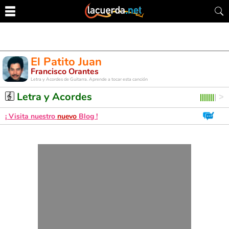
El Patito Juan
Francisco Orantes
Letra y Acordes de Guitarra. Aprende a tocar esta canción
Letra y Acordes
¡ Visita nuestro
nuevo
Blog !