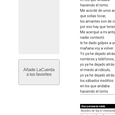
haciendo el tonto.
Me acordé de unos a
que solías tocar,
los amantes son de c
por eso hay que tener
Me acerqué a mi anti
nadie contestó.
le he dado golpes a un
mañana voy a volver.
Yo ya he dejado atrás
nombres y teléfonos,
yo ya he dejado atrás
Añade LaCuerda
el miedo al ridículo,
a tus favoritos
yo ya he dejado atrás
los sábados insólitos
en los que andaba
haciendo el tonto.
Otras canciones de interés
Acordes de Soy el chamam