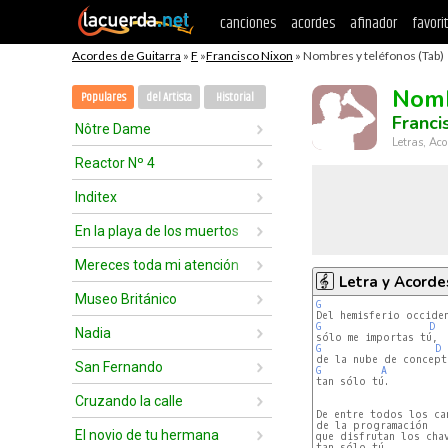
canciones
acordes
afinador
favori
Acordes de Guitarra
»
F
»
Francisco Nixon
» Nombres y teléfonos (Tab)
Nomb
Populares
del Artista
Historial
Franci
Nôtre Dame
Letras, Aco
Reactor Nº 4
Inditex
En la playa de los muertos
Mereces toda mi atención
Letra y Acorde
Museo Británico
G
G
D
Nadia
G
D
San Fernando
G
A
tan sólo tú.

Cruzando la calle
De entre todos los can
de la programación

El novio de tu hermana
que disfrutan los chav
tan sólo tú.
