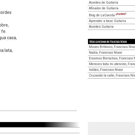
Acordes de Guitarra
Afinador de Guitarra
cordes
¡nuevo!
Blog de LaCuerda
Aprender a tocar Guitarra
obre,
Acordes Guitarra
 fe.
gua casa,
Otras canciones de Francisco Nixon
Museo Británico, Francisco Nix
a lata,
Nadia, Francisco Nixon
Erasmus Borrachas, Francisco 
Mereces toda mi atención, Fran
Inditex, Francisco Nixon
Cruzando la calle, Francisco Ni
é