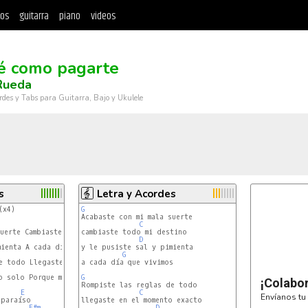
tos
guitarra
piano
videos
é como pagarte
Rueda
rdes y Tabs para Guitarra, Bajo y Ukulele
s
Letra y Acordes
(x4)

G
D
C
uerte Cambiaste todo mi destino

cambiaste todo mi destino

A
D
ienta A cada día que vivimos

y le pusiste sal y pimienta

D
G
e todo Llegaste en el momento exacto

a cada día que vivimos

A
 solo Porque me amas & te amo

G
¡Colabo
E
C
Envíanos tu 
paraíso

llegaste en el momento exacto

F#m
D