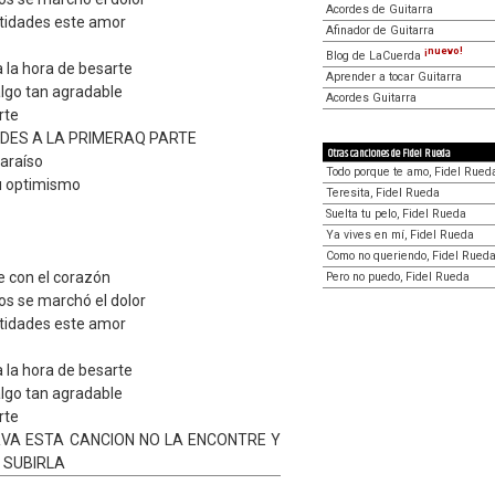
Acordes de Guitarra
ntidades este amor
Afinador de Guitarra
¡nuevo!
Blog de LaCuerda
a la hora de besarte
Aprender a tocar Guitarra
algo tan agradable
Acordes Guitarra
rte
RDES A LA PRIMERAQ PARTE
Otras canciones de Fidel Rueda
paraíso
Todo porque te amo, Fidel Rued
u optimismo
Teresita, Fidel Rueda
Suelta tu pelo, Fidel Rueda
Ya vives en mí, Fidel Rueda
Como no queriendo, Fidel Rued
e con el corazón
Pero no puedo, Fidel Rueda
os se marchó el dolor
ntidades este amor
a la hora de besarte
algo tan agradable
rte
RVA ESTA CANCION NO LA ENCONTRE Y
E SUBIRLA