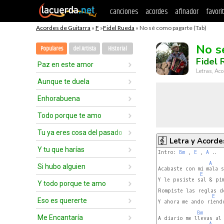
canciones
acordes
afinador
favori
Acordes de Guitarra
»
F
»
Fidel Rueda
» No sé como pagarte (Tab)
No s
Populares
del Artista
Historial
Fidel 
Paz en este amor
Letras, Aco
Aunque te duela
Enhorabuena
Todo porque te amo
Tu ya eres cosa del pasado
Letra y Acorde
Y tu que harías
Intro: 
Bm
 , 
E
 , 
A
 ..  
A
Si hubo alguien
Acabaste con mi mala s
E
Y le pusiste sal & pim
Y todo porque te amo
Rompiste las reglas d
E
Eso es quererte
Y ahora me ando riendo
Bm
Me Encantaría
A diario me llevas al 
A