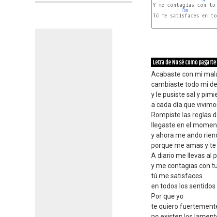
Y me contagias con tu 
Bm
Tú me satisfaces en to
Bm
Letra de No sé como pagarte
Acabaste con mi mal
cambiaste todo mi de
y le pusiste sal y pim
a cada día que vivimo
Rompiste las reglas 
llegaste en el momen
y ahora me ando rien
porque me amas y t
A diario me llevas al 
y me contagias con t
tú me satisfaces
en todos los sentidos
Por que yo
te quiero fuertement
no existen los lament