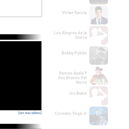
Virlan Garcia
Los Alegres de la
Sierra
Bobby Pulido
Ramon Ayala Y
Sus Bravos Del
Norte
los Bukis
[ver más videos]
Cornelio Vega Jr