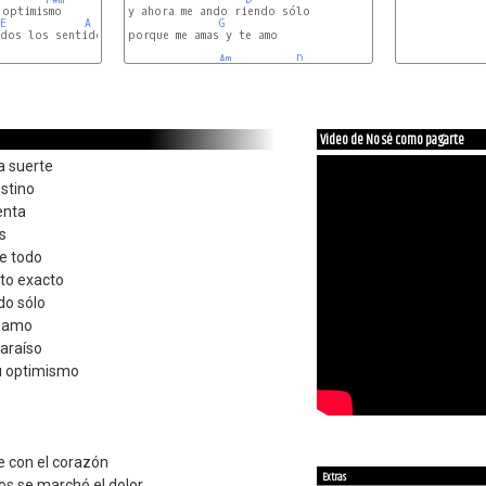
optimismo

y ahora me ando riendo sólo

E
A
 ..  
A7
G
dos los sentidos

porque me amas y te amo

Am
D
E
C#m
Video de No sé como pagarte
a suerte
stino
ienta
s
de todo
to exacto
do sólo
e amo
paraíso
u optimismo
e con el corazón
Extras
os se marchó el dolor