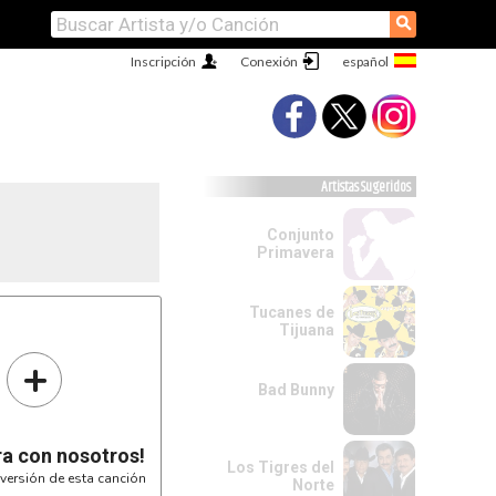
⚲
Inscripción
Conexión
Artistas Sugeridos
Conjunto
Primavera
Tucanes de
Tijuana
+
Bad Bunny
ra con nosotros!
Los Tigres del
versión de esta canción
Norte