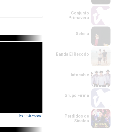
Conjunto
Primavera
Selena
Banda El Recodo
Intocable
Grupo Firme
[ver más videos]
Perdidos de
Sinaloa