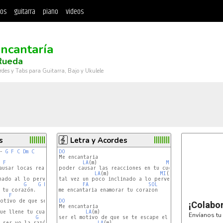
tos
guitarra
piano
videos
ncantaría
Rueda
rdes y Tabs para Guitarra, Bajo y Ukulele
s
Letra y Acordes
- 
G
F
C
Dm
C
DO
F
LA
(m)                       
C
MI
(m)

ausar locas reacciones en tu cuerpo,

poder causar las reacciones en tu cuerpo

C
LA
(m)                 
MI
(m)

nado al lo perverso,

tal vez un poco inclinado a lo perverso

G
G
F
C
Dm
C
FA
SOL
 tu corazón.

me encantaria enamorar tu corazon 

F
C
otivo de que se te escape el sueño,

DO
¡Colabo
C
ue llene tu cuaderno,

LA
(m)                        
MI
(m)

Envíanos tu 
G
    (
G
F
ser el motivo de que se te escape el sueno

C
Dm
C
)

 ser yo la razón.

LA
(m)                    
MI
(m)
