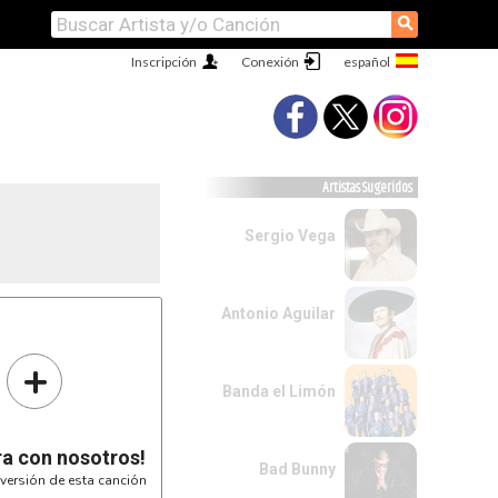
⚲
Inscripción
Conexión
Artistas Sugeridos
Sergio Vega
Antonio Aguilar
+
Banda el Limón
ra con nosotros!
Bad Bunny
versión de esta canción