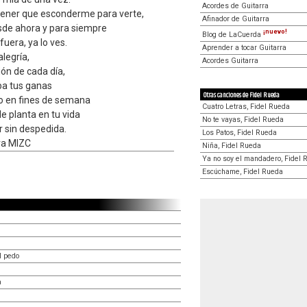
Acordes de Guitarra
tener que esconderme para verte,
Afinador de Guitarra
sde ahora y para siempre
¡nuevo!
Blog de LaCuerda
fuera, ya lo ves.
Aprender a tocar Guitarra
legría,
Acordes Guitarra
ón de cada día,
ba tus ganas
Otras canciones de Fidel Rueda
o en fines de semana
Cuatro Letras, Fidel Rueda
e planta en tu vida
No te vayas, Fidel Rueda
r sin despedida.
Los Patos, Fidel Rueda
ra MIZC
Niña, Fidel Rueda
Ya no soy el mandadero, Fidel 
Escúchame, Fidel Rueda
l pedo
a