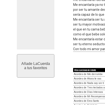
Me encantaría ya no 
por ser tu amante de
sería capaz de lo que 
Me encantaría ser tu a
ser tu mayor motivaci
el que en tu cama be
como el que bebe sol
Me encantaría estar d
ser tu eterno seducto
Con todo mi amor pa
Añade LaCuerda
a tus favoritos
Otras canciones de interés
Acordes de Me derrumbo
Acordes de Ahora te vas
Acordes de Nada soy sin tí
Acordes de Tres teclados a
Acordes de Días Intensos
Acordes de Mi Recompens
Acordes de Eres Santo