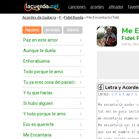
canciones
acordes
afinador
favori
Acordes de Guitarra
»
F
»
Fidel Rueda
» Me Encantaría (Tab)
Me E
Populares
del Artista
Historial
Fidel 
Paz en este amor
Letras, Aco
Aunque te duela
Enhorabuena
Todo porque te amo
Tu ya eres cosa del pasado
Letra y Acorde
Y tu que harías
INTRO: 
C
F
G
E
Am
F
G
 
C
Si hubo alguien
Me encantaría poder c
F
tal vez un poco incli
Y todo porque te amo
F
me encantaría enamorar
C
Eso es quererte
Me encantaría ser el m
F
que sea mi nombre el q
Me Encantaría
F
de cada olvido quiero