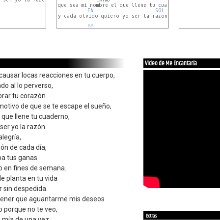
que sea mi nombre el que llene tu cuaderno

FA
SOL
y cada olvido quiero yo ser la razon 

DO
Video de Me Encantaría
causar locas reacciones en tu cuerpo,
ado al lo perverso,
rar tu corazón.
motivo de que se te escape el sueño,
que llene tu cuaderno,
ser yo la razón.
legría,
ón de cada día,
ba tus ganas
o en fines de semana.
e planta en tu vida
r sin despedida.
 tener que aguantarme mis deseos
o porque no te veo,
Extras
 mía de una vez.