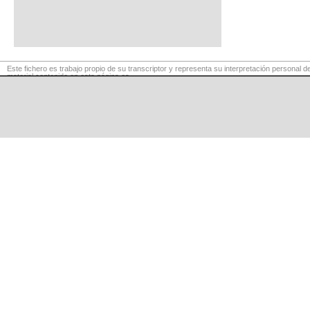
Este fichero es trabajo propio de su transcriptor y representa su interpretación personal de
material contenido en esta página es
para exclusivo uso privado, por lo que se prohibe su reproducción o retransmisión, así c
fines comerciales.
©
LaCuerda
.net
·
·
·
aviso legal
privacidad
contacto