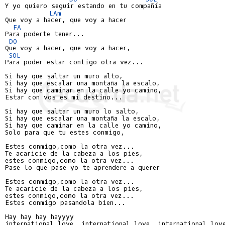
Y yo quiero seguir estando en tu compañía

LAm
Que voy a hacer, que voy a hacer

FA
Para poderte tener...

DO
Que voy a hacer, que voy a hacer,

SOL
Para poder estar contigo otra vez...

Si hay que saltar un muro alto,

Si hay que escalar una montaña la escalo,

Si hay que caminar en la calle yo camino,

Estar con vos es mi destino...

Si hay que saltar un muro lo salto,

Si hay que escalar una montaña la escalo,

Si hay que caminar en la calle yo camino,

Solo para que tu estes conmigo,

Estes conmigo,como la otra vez...

Te acaricie de la cabeza a los pies,

estes conmigo,como la otra vez...

Pase lo que pase yo te aprendere a querer

Estes conmigo,como la otra vez...

Te acaricie de la cabeza a los pies,

estes conmigo,como la otra vez...

Estes conmigo pasandola bien...

Hay hay hay hayyyy

international love, international love, international love