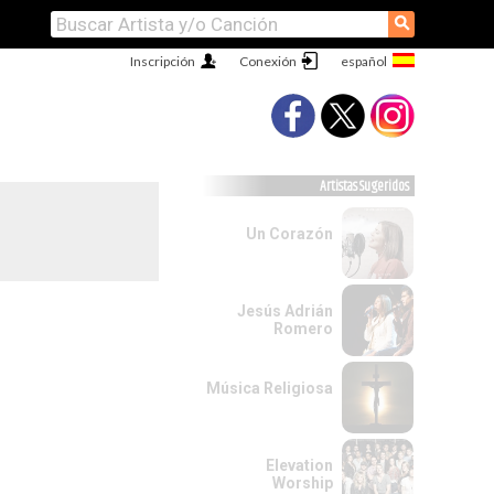
⚲
Inscripción
Conexión
Artistas Sugeridos
Un Corazón
Jesús Adrián
Romero
Música Religiosa
Elevation
Worship