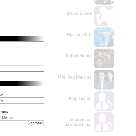
Grupo Grace
Marcos Witt
Bethel Music
Miel San Marcos
oy
Inspiración
oy
Monroy
el Monroy
Alabanzas
[ver todas]
Llamada Final