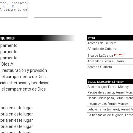
C
D
Em
l campamento de Dios

 campamento
Extras
Acordes de Guitarra
ampamento
Afinador de Guitarra
ampamento
¡nuevo!
Blog de LaCuerda
ampamento
Aprender a tocar Guitarra
Dios //
Acordes Guitarra
, restauración y provisión
 el campamento de Dios
Otras canciones de Fernel Monroy
ción, liberación y bendición
Alzo mis ojos, Fernel Monroy
 el campamento de Dios
Recibe de su amor, Fernel Monr
Donde Cristo pasa, Fernel Monr
Inconmovible, Fernel Monroy
toria en este lugar
Jehová reina (en vivo), Fernel 
toria en este lugar
La habitación de tu gloria, Fern
toria en este lugar
toria en este lugar
toria en este lugar