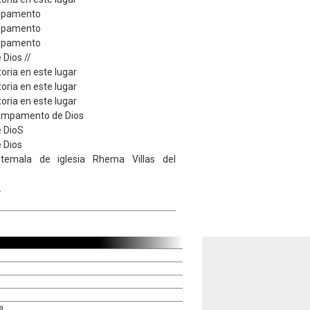
ampamento
ampamento
ampamento
Dios //
toria en este lugar
toria en este lugar
toria en este lugar
 campamento de Dios
 DioS
 Dios
temala de iglesia Rhema Villas del
.
a