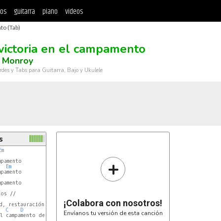
tos
guitarra
piano
videos
to (Tab)
victoria en el campamento
l Monroy
rdes y Tabs para Guitarra, Bajo y Ukulele
s
Em
+
pamento

Em
pamento

pamento

os //

¡Colabora con nosotros!
C
D
Em
Envíanos tu versión de esta canción
l campamento de Dios
