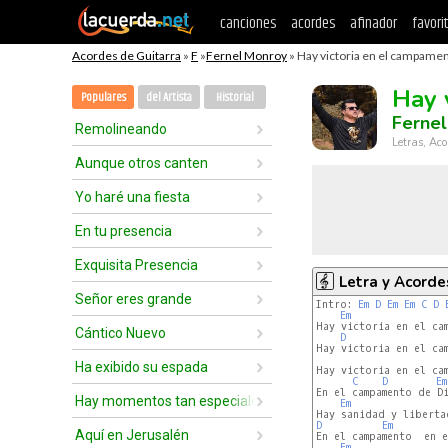
canciones
acordes
afinador
favori
Acordes de Guitarra
»
F
»
Fernel Monroy
» Hay victoria en el campamen
Hay 
Populares
del Artista
Historial
Ferne
Remolineando
Letras, Aco
Aunque otros canten
Yo haré una fiesta
En tu presencia
Exquisita Presencia
Letra y Acorde
Señor eres grande
Intro: 
Em
D
Em
Em
C
D
Em
Hay victoria en el cam
Cántico Nuevo
D
Hay victoria en el cam
Ha exibido su espada
Hay victoria en el cam
C
D
Em
En el campamento de Di
Hay momentos tan especiales
Em
D
Em
Aquí en Jerusalén
En el campamento  en e
Em