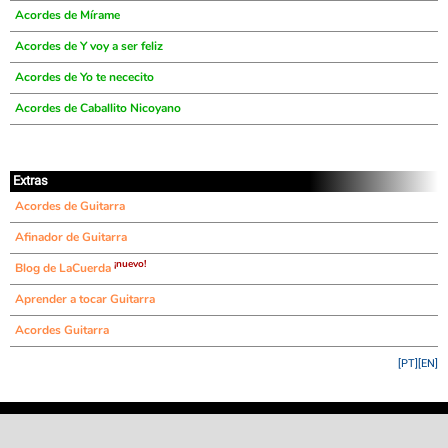
Acordes de Mírame
Acordes de Y voy a ser feliz
Acordes de Yo te nececito
Acordes de Caballito Nicoyano
Extras
Acordes de Guitarra
Afinador de Guitarra
¡nuevo!
Blog de LaCuerda
Aprender a tocar Guitarra
Acordes Guitarra
[PT]
[EN]
©
LaCuerda
.net
·
·
·
aviso legal
privacidad
contacto