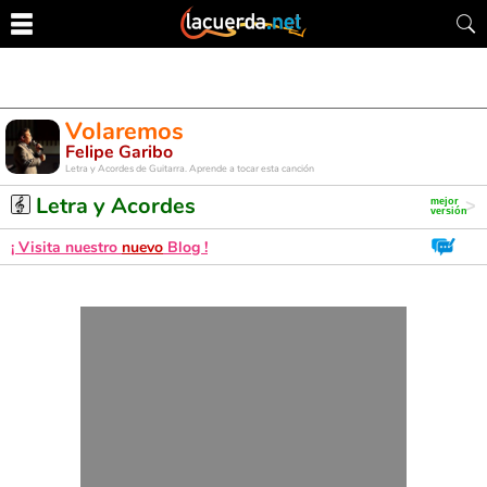
Volaremos
Felipe Garibo
Letra y Acordes de Guitarra. Aprende a tocar esta canción
Letra y Acordes
¡ Visita nuestro
nuevo
Blog !