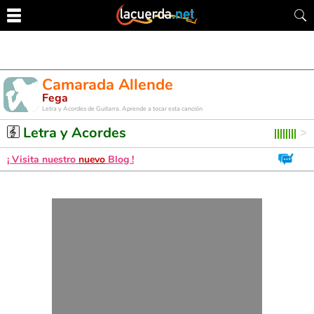
Camarada Allende
Fega
Letra y Acordes de Guitarra. Aprende a tocar esta canción
Letra y Acordes
¡ Visita nuestro
nuevo
Blog !