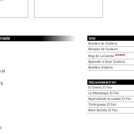
l vuelo
Extras
Acordes de Guitarra
Afinador de Guitarra
¡nuevo!
Blog de LaCuerda
Aprender a tocar Guitarra
Acordes Guitarra
 sí
Otras canciones de El Fari
ti
El Dinero, El Fari
La Mandanga, El Fari
Apatrullando la ciudad, El Fari
Torito guapo, El Fari
Amor Secreto, El Fari
o