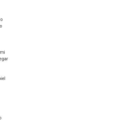
ro
yo
 mi
egar
iel
o