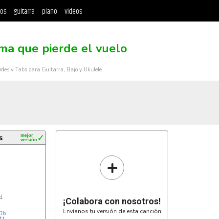
tos
guitarra
piano
videos
ma que pierde el vuelo
rdes y Tabs para Guitarra, Bajo y Ukulele
s
mejor
✓
versión
+
¡Colabora con nosotros!
Envíanos tu versión de esta canción
SIb 
i
