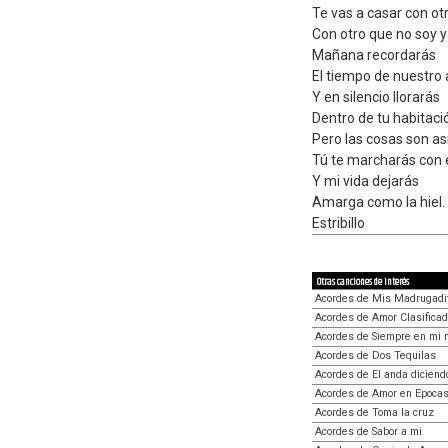
Te vas a casar con ot
Con otro que no soy 
Mañana recordarás
El tiempo de nuestro
Y en silencio llorarás
Dentro de tu habitaci
Pero las cosas son as
Tú te marcharás con 
Y mi vida dejarás
Amarga como la hiel.
Estribillo
Otras canciones de interés
Acordes de Mis Madrugadi
Acordes de Amor Clasificad
Acordes de Siempre en mi 
Acordes de Dos Tequilas
Acordes de El anda diciend
Acordes de Amor en Epocas
Acordes de Toma la cruz
Acordes de Sabor a mi