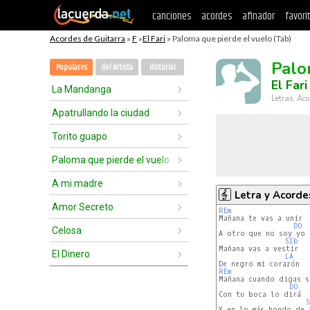
canciones
acordes
afinador
favori
Acordes de Guitarra
»
F
»
El Fari
» Paloma que pierde el vuelo (Tab)
Palo
Populares
del Artista
Historial
El Fari
La Mandanga
Letras, Aco
Apatrullando la ciudad
Torito guapo
Paloma que pierde el vuelo
A mi madre
Letra y Acorde
Amor Secreto
REm
DO 
Celosa
A otro que no soy yo

SIb 
Mañana vas a vestir

El Dinero
LA 
REm
DO 
Con tu boca lo dirá

Y en lo más hondo de t