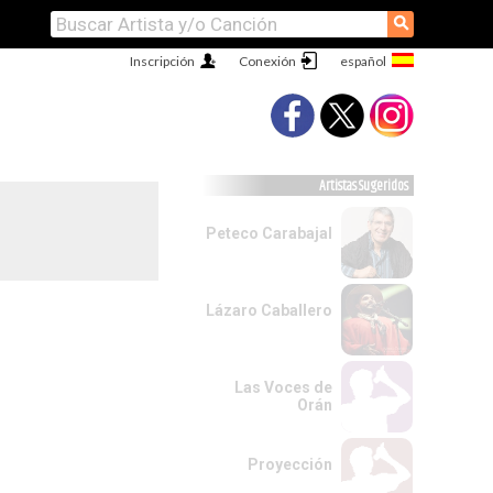
⚲
Inscripción
Conexión
Artistas Sugeridos
Peteco Carabajal
Lázaro Caballero
Las Voces de
Orán
Proyección