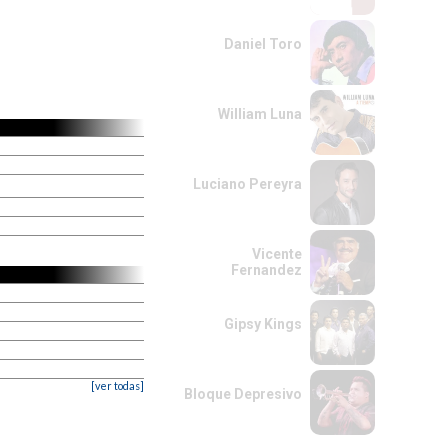
Daniel Toro
William Luna
Luciano Pereyra
Vicente
Fernandez
Gipsy Kings
[ver todas]
Bloque Depresivo