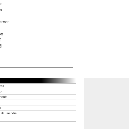
ro
yo
 amor
ón
í
él
tas
o
mente
o
 del mundial