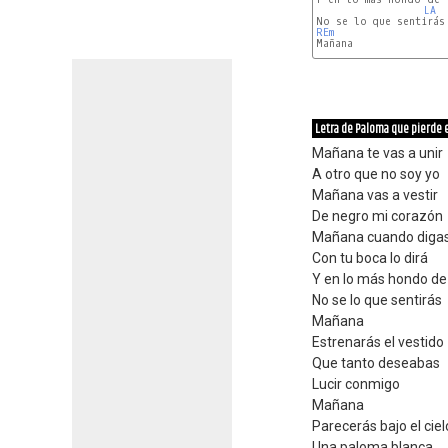
LA 
REm
Letra de Paloma que pierde e
Mañana te vas a unir
A otro que no soy yo
Mañana vas a vestir
De negro mi corazón
Mañana cuando digas
Con tu boca lo dirá
Y en lo más hondo de 
No se lo que sentirás
Mañana
Estrenarás el vestido
Que tanto deseabas
Lucir conmigo
Mañana
Parecerás bajo el ciel
Una paloma blanca