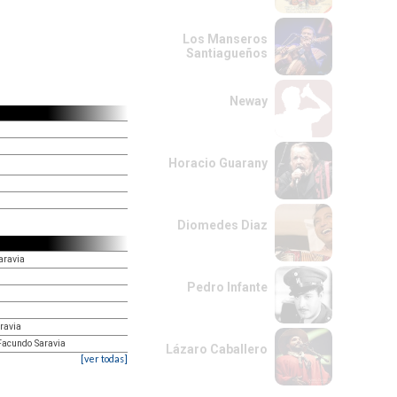
Los Manseros
Santiagueños
Neway
Horacio Guarany
Diomedes Diaz
aravia
Pedro Infante
ravia
Facundo Saravia
Lázaro Caballero
[ver todas]