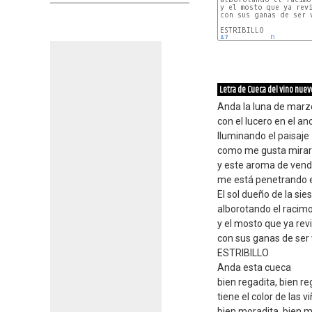
y el mosto que ya revi
con sus ganas de ser v
A7
D
Letra de Cueca del vino nuev
Anda la luna de marzo
con el lucero en el anc
Iluminando el paisaje
como me gusta mirar
y este aroma de vend
me está penetrando e
El sol dueño de la sie
alborotando el racim
y el mosto que ya revi
con sus ganas de ser v
ESTRIBILLO
Anda esta cueca
bien regadita, bien re
tiene el color de las v
bien moradita, bien 