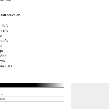
Introducción.
I
 I BIS
n año
a.
n año
a.
go
añas
evo I
na. I BIS
mor
adiós
é