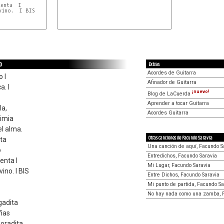
enta  I

ino.  I BIS

o
Extras
Acordes de Guitarra
 I
Afinador de Guitarra
a. I
¡nuevo!
Blog de LaCuerda
Aprender a tocar Guitarra
la,
Acordes Guitarra
imia
l alma.
Otras canciones de Facundo Saravia
sta
Una canción de aquí, Facundo S
o
Entredichos, Facundo Saravia
enta I
Mi Lugar, Facundo Saravia
ino. I BIS
Entre Dichos, Facundo Saravia
Mi punto de partida, Facundo Sa
No hay nada como una zamba, 
gadita
iñas
moradita