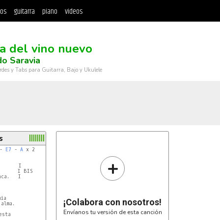
tos
guitarra
piano
videos
a del vino nuevo
o Saravia
rdes y Tabs para Guitarra, Bajo y Ukulele
s
- 
E7
 - 
A
 x 2

+
      I

      I BIS

ca.   I

ia

¡Colabora con nosotros!
alma.

Envíanos tu versión de esta canción
sta
