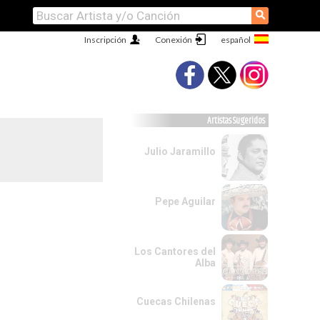
⚲
Inscripción
Conexión
Artistas Sugeridos
Julio Jaramillo
Pepe Aguilar
Los Cantores del
Alba
Cuecas Chilenas