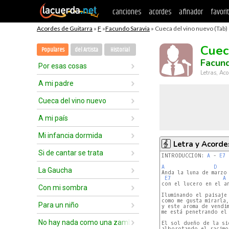
canciones
acordes
afinador
favori
Acordes de Guitarra
»
F
»
Facundo Saravia
» Cueca del vino nuevo (Tab)
Cuec
Populares
del Artista
Historial
Facund
Por esas cosas
Letras, Aco
A mi padre
Cueca del vino nuevo
A mi país
Mi infancia dormida
Letra y Acorde
Si de cantar se trata
INTRODUCCIÓN: 
A
 - 
E7
 
A
D
La Gaucha
Anda la luna de marzo 
E7
A
 
con el lucero en el an
Con mi sombra
Iluminando el paisaje

como me gusta mirarla,

Para un niño
y este aroma de vendim
me está penetrando el 
No hay nada como una zamba
El sol dueño de la sie
alborotando el racimo
