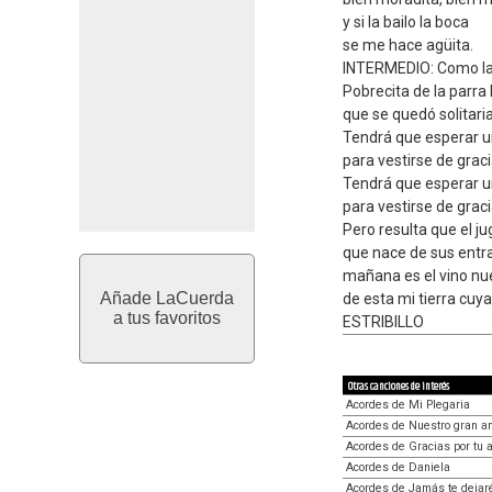
y si la bailo la boca
se me hace agüita.
INTERMEDIO: Como la 
Pobrecita de la parra 
que se quedó solitaria.
Tendrá que esperar u
para vestirse de graci
Tendrá que esperar u
para vestirse de graci
Pero resulta que el ju
que nace de sus entr
mañana es el vino nu
Añade LaCuerda
de esta mi tierra cuya
a tus favoritos
ESTRIBILLO
Otras canciones de interés
Acordes de Mi Plegaria
Acordes de Nuestro gran a
Acordes de Gracias por tu 
Acordes de Daniela
Acordes de Jamás te dejar