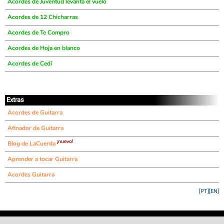
Acordes de Juventud levanta el vuelo
Acordes de 12 Chicharras
Acordes de Te Compro
Acordes de Hoja en blanco
Acordes de Cedí
Extras
Acordes de Guitarra
Afinador de Guitarra
¡nuevo!
Blog de LaCuerda
Aprender a tocar Guitarra
Acordes Guitarra
[PT]
[EN]
©
LaCuerda
.net
·
·
·
aviso legal
privacidad
contacto