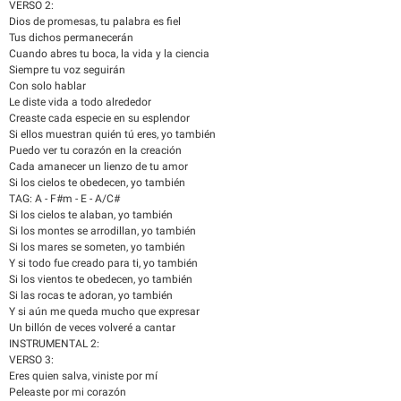
VERSO 2:
Dios de promesas, tu palabra es fiel
Tus dichos permanecerán
Cuando abres tu boca, la vida y la ciencia
Siempre tu voz seguirán
Con solo hablar
Le diste vida a todo alrededor
Creaste cada especie en su esplendor
Si ellos muestran quién tú eres, yo también
Puedo ver tu corazón en la creación
Cada amanecer un lienzo de tu amor
Si los cielos te obedecen, yo también
TAG: A - F#m - E - A/C#
Si los cielos te alaban, yo también
Si los montes se arrodillan, yo también
Si los mares se someten, yo también
Y si todo fue creado para ti, yo también
Si los vientos te obedecen, yo también
Si las rocas te adoran, yo también
Y si aún me queda mucho que expresar
Un billón de veces volveré a cantar
INSTRUMENTAL 2:
VERSO 3:
Eres quien salva, viniste por mí
Peleaste por mi corazón