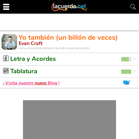
Yo también (un billón de veces)
Evan Craft
Letra y Acordes de Guitarra. Aprende a tocar esta canción
Letra y Acordes
Tablatura
¡ Visita nuestro
nuevo
Blog !