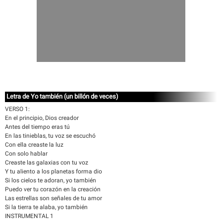
Letra de Yo también (un billón de veces)
VERSO 1:
En el principio, Dios creador
Antes del tiempo eras tú
En las tinieblas, tu voz se escuchó
Con ella creaste la luz
Con solo hablar
Creaste las galaxias con tu voz
Y tu aliento a los planetas forma dio
Si los cielos te adoran, yo también
Puedo ver tu corazón en la creación
Las estrellas son señales de tu amor
Si la tierra te alaba, yo también
INSTRUMENTAL 1