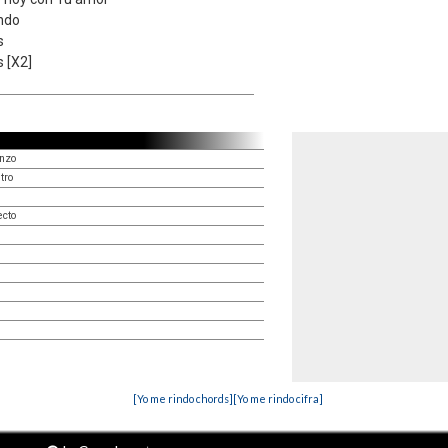
indo
s
 [X2]
nzo
tro
ecto
[Yo me rindo chords]
[Yo me rindo cifra]