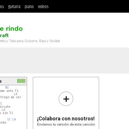
tos
guitarra
piano
videos
e rindo
raft
rdes y Tabs para Guitarra, Bajo y Ukulele
s
MI
me ante Ti

+
LA
trego mi ser

MI
ercate

LA
 sin Ti

¡Colabora con nosotros!
I
SI
LA
ndo

Envíanos tu versión de esta canción
I