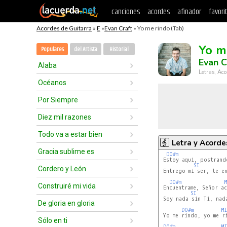
canciones
acordes
afinador
favori
Acordes de Guitarra
»
E
»
Evan Craft
» Yo me rindo (Tab)
Yo m
Populares
del Artista
Historial
Evan C
Alaba
Letras, Aco
Océanos
Por Siempre
Diez mil razones
Todo va a estar bien
Letra y Acorde
Gracia sublime es
DO#m
 Estoy aqui, postrando
SI
Cordero y León
 Entrego mi ser, te en
DO#m
Construiré mi vida
 Encuentrame, Señor ac
SI
 Soy nada sin Ti, nada
De gloria en gloria
DO#m
M
 Yo me rindo, yo me ri
Sólo en ti
DO#m
M