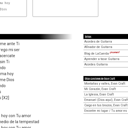
ma hoy

Dios

I
Extras
Acordes de Guitarra
ome ante Ti
Afinador de Guitarra
trego mi ser
¡nuevo!
Blog de LaCuerda
acercate
Aprender a tocar Guitarra
sin Ti
Acordes Guitarra
indo
alma hoy
Otras canciones de Evan Craft
me Dios
Montañas y valles, Evan Craft
indo
Mi Corazón, Evan Craft
s
La Iglesia, Evan Craft
 [X2]
Emanuel (Dios aquí), Evan Craf
Caigo en tus brazos, Evan Craft
Encontre mi lugar / Tu amor es 
e hoy con Tu amor
medio de la tempestad
e hoy con Tu amor