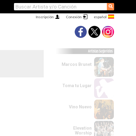
⚲
Inscripción
Conexión
Artistas Sugeridos
Marcos Brunet
Toma tu Lugar
Vino Nuevo
Elevation
Worship