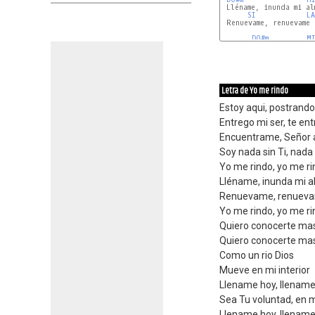
 Lléname, inunda mi al
SI
LA
 Renuevame, renuevame 
DO#m
M
Letra de Yo me rindo
Estoy aqui, postrand
Entrego mi ser, te en
Encuentrame, Señor 
Soy nada sin Ti, nada 
Yo me rindo, yo me r
Lléname, inunda mi 
Renuevame, renueva
Yo me rindo, yo me r
Quiero conocerte ma
Quiero conocerte mas
Como un rio Dios
Mueve en mi interior
Llename hoy, llenam
Sea Tu voluntad, en 
Llename hoy, llenam