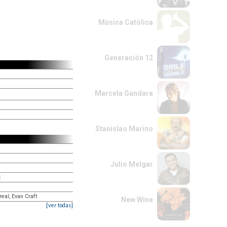
Música Católica
Generación 12
Marcela Gandara
Stanislao Marino
Julio Melgar
t
real, Evan Craft
New Wine
[ver todas]