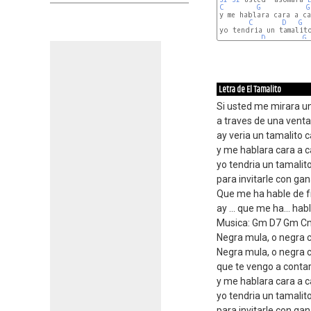
C
G
G
y me hablara cara a ca
C
D
G
yo tendria un tamalito
D
G
Letra de El Tamalito
Si usted me mirara un 
a traves de una venta
ay veria un tamalito 
y me hablara cara a c
yo tendria un tamalito
para invitarle con gan
Que me ha hable de f
ay ... que me ha... ha
Musica: Gm D7 Gm 
Negra mula, o negra co
Negra mula, o negra c
que te vengo a contar 
y me hablara cara a c
yo tendria un tamalito
para invitarle con gan