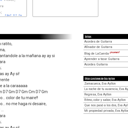
ra

;

F#m7
B7
Em
Extras
Acordes de Guitarra
ratito,
Afinador de Guitarra
na,
¡nuevo!
Blog de LaCuerda
cantandole a la mañana ay ay si
Aprender a tocar Guitarra
ara
Acordes Guitarra
;
as ay Ay si!
Otras canciones de Eva Ayllon
rente
Zamacueca, Eva Ayllon
ble a la caraaaaa
La noche de tu ausencia, Eva Ay
Cm D7 Gm D7 Gm Cm D7 Gm
Regresa, Eva Ayllon
... color de tu maire!!
Ritmo, color y sabor, Eva Ayllon
o... no me haga ni desaire,
Que nos pasó a los dos, Eva Ayl
...
Mi propiedad privada, Eva Ayllo
ara
;
as ay Ay si!