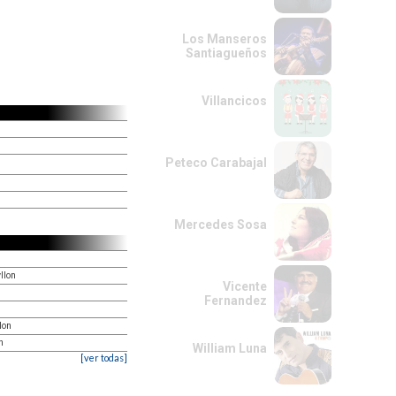
Los Manseros
Santiagueños
Villancicos
Peteco Carabajal
Mercedes Sosa
llon
Vicente
Fernandez
lon
n
William Luna
[ver todas]