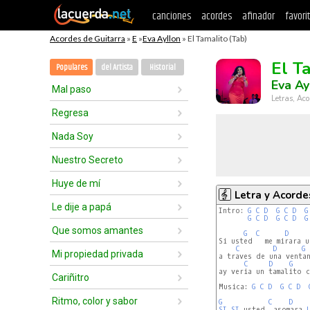
canciones
acordes
afinador
favori
Acordes de Guitarra
»
E
»
Eva Ayllon
» El Tamalito (Tab)
El T
Populares
del Artista
Historial
Eva Ay
Mal paso
Letras, Aco
Regresa
Nada Soy
Nuestro Secreto
Huye de mí
Letra y Acorde
Le dije a papá
Intro: 
G
C
D
G
C
D
G
G
C
D
G
C
D
G
Que somos amantes
G
C
D
Si usted   me mirara u
C
D
G
Mi propiedad privada
a traves de una ventan
C
D
G
ay veria un tamalito c
Cariñitro
Musica: 
G
C
D
G
C
D
Ritmo, color y sabor
G
C
D
SI
SI
 usted  asomara 