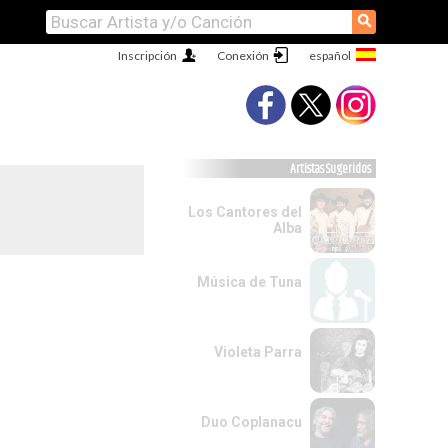
⚲
Inscripción
Conexión
Artistas Sugeridos
Los Cantores del
Alba
Música de Tuna
Violeta Parra
Duo Coplanacu