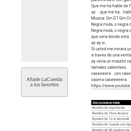
Que me ha hable de f
ay ... que me ha... ha
Musica: Gm D7 Gm C
Negra mula, o negra co
Negra mula, o negra c
que sera donde esta ..
ay ay si...
Si usted me mirara un 
a traves de una venta
ay veria un maizito 
tamales calientess...
caseeeera .. con case
Añade LaCuerda
casera caseeeeera
a tus favoritos
https://www.youtu
Otras canciones de interés
Acordes de Ingrediente
Acordes de Chica Acuario
Acordes de Tu lo decidiste
Acordes de Cuando una lág
Acordes de Mi muñeca me 