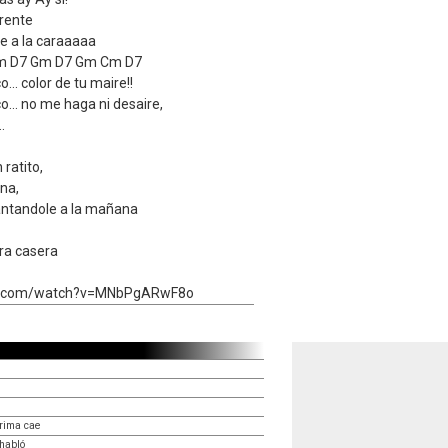
rente
ble a la caraaaaa
m D7 Gm D7 Gm Cm D7
... color de tu maire!!
o... no me haga ni desaire,
.
ratito,
na,
cantandole a la mañana
ra casera
be.com/watch?v=MNbPgARwF8o
rima cae
habló