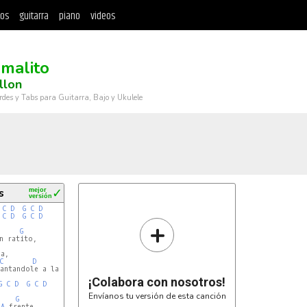
tos
guitarra
piano
videos
amalito
llon
rdes y Tabs para Guitarra, Bajo y Ukulele
s
mejor
✓
versión
C
D
G
C
D
C
D
G
C
D
+
G
n ratito,

a,

C
D
G
C
D
G
antandole a la mañana ay ay si

¡Colabora con nosotros!
G
C
D
G
C
D
Envíanos tu versión de esta canción
G
LA