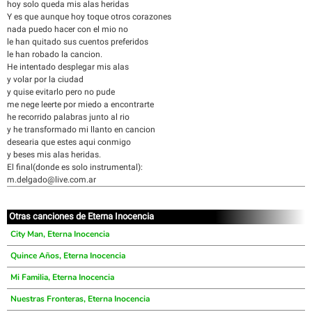
hoy solo queda mis alas heridas
Y es que aunque hoy toque otros corazones
nada puedo hacer con el mio no
le han quitado sus cuentos preferidos
le han robado la cancion.
He intentado desplegar mis alas
y volar por la ciudad
y quise evitarlo pero no pude
me nege leerte por miedo a encontrarte
he recorrido palabras junto al rio
y he transformado mi llanto en cancion
desearia que estes aqui conmigo
y beses mis alas heridas.
El final(donde es solo instrumental):
m.delgado@live.com.ar
Otras canciones de Eterna Inocencia
City Man, Eterna Inocencia
Quince Años, Eterna Inocencia
Mi Familia, Eterna Inocencia
Nuestras Fronteras, Eterna Inocencia