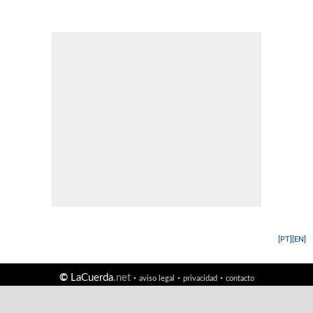
[PT]
[EN]
©
LaCuerda
.net
·
·
·
aviso legal
privacidad
contacto