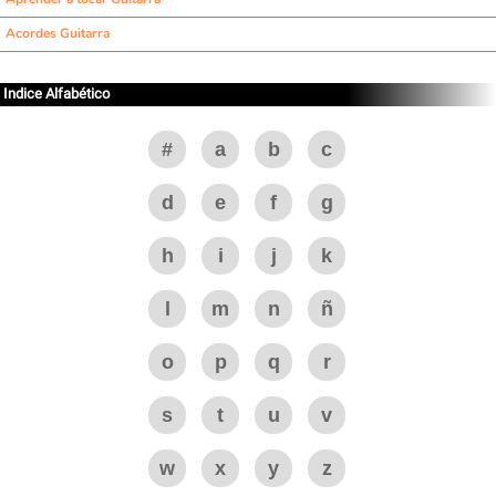
Acordes Guitarra
Indice Alfabético
#
a
b
c
d
e
f
g
h
i
j
k
l
m
n
ñ
o
p
q
r
s
t
u
v
w
x
y
z