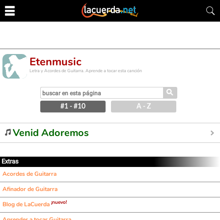
Etenmusic
Letra y Acordes de Guitarra. Aprende a tocar esta canción
⚲
#1 - #10
A - Z
Venid Adoremos
Extras
Acordes de Guitarra
Afinador de Guitarra
¡nuevo!
Blog de LaCuerda
Aprender a tocar Guitarra