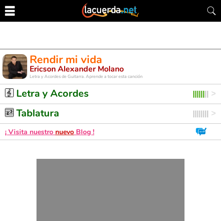
Rendir mi vida
Ericson Alexander Molano
Letra y Acordes de Guitarra. Aprende a tocar esta canción
Letra y Acordes
Tablatura
¡ Visita nuestro
nuevo
Blog !