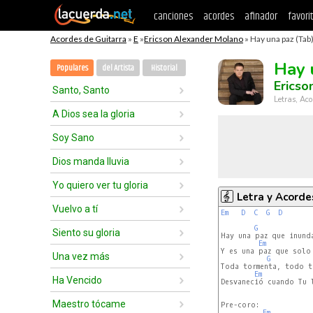
canciones
acordes
afinador
favori
Acordes de Guitarra
»
E
»
Ericson Alexander Molano
» Hay una paz (Tab
Hay 
Populares
del Artista
Historial
Ericso
Santo, Santo
Letras, Aco
A Dios sea la gloria
Soy Sano
Dios manda lluvia
Yo quiero ver tu gloria
Letra y Acorde
Vuelvo a tí
Em
D
C
G
D
G
Siento su gloria
Hay una paz que inunda
Em
Y es una paz que solo 
Una vez más
G
Toda tormenta, todo te
Em
Ha Vencido
Desvaneció cuando Tu l
Maestro tócame
Pre-coro:

Em