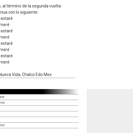
o; al término de la segunda vuelta
nua con lo siguiente:
 estaré
emeré
 estaré
emeré
 estaré
emeré
 estaré
emeré
 Nueva Vida, Chalco Edo Mex
aré
rros
amor