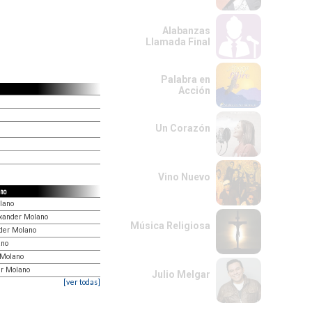
Alabanzas
Llamada Final
Palabra en
Acción
Un Corazón
Vino Nuevo
ano
lano
exander Molano
Música Religiosa
nder Molano
ano
r Molano
er Molano
Julio Melgar
[ver todas]