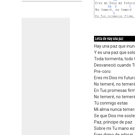
Eres mi Dios mi futuro
Em
D
C
No temeré, no temeré

G
D
C
D
Letra de Hay una paz
Hay una paz que inu
Y es una paz que sol
Toda tormenta, todo
Desvaneció cuando Tu
Pre-coro:
Eres mi Dios mi futu
No temeré, no temer
En Tus promesas firm
No temeré, no temer
Tú conmigo estas
Mi alma nunca temer
Se que Dios me sost
Paz, príncipe de paz
Sobre mi Tu mano es
Eres digno de adorar