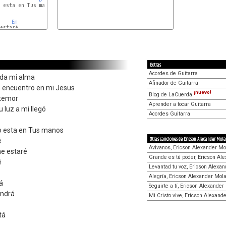
 esta en Tus manos

Em
Extras
Acordes de Guitarra
nda mi alma
Afinador de Guitarra
o encuentro en mi Jesus
¡nuevo!
Blog de LaCuerda
 temor
Aprender a tocar Guitarra
 luz a mi llegó
Acordes Guitarra
ro esta en Tus manos
Otras canciones de Ericson Alexander Mol
é
Avivanos, Ericson Alexander Mo
e estaré
Grande es tú poder, Ericson Al
é
Levantad tu voz, Ericson Alexa
Alegría, Ericson Alexander Mol
á
Seguirte a tí, Ericson Alexande
endrá
Mi Cristo vive, Ericson Alexand
tá