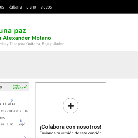
tos
guitarra
piano
videos
)
una paz
n Alexander Molano
rdes y Tabs para Guitarra, Bajo y Ukulele
s
mejor
✓
versión
+
D
 mi alma

C
encuentro en mi Jesus

D
mor

D
Am
uz a mi llegó

¡Colabora con nosotros!
Envíanos tu versión de esta canción
D