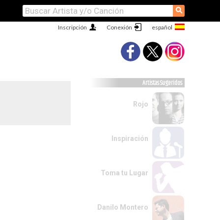
⚲
Inscripción
Conexión
Artistas Sugeridos
Rojo
Inspiración
Toma tu Lugar
Danilo Montero